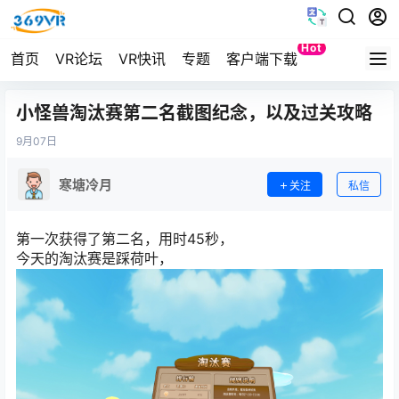
Hot
首页
VR论坛
VR快讯
专题
客户端下载
Quest
小怪兽淘汰赛第二名截图纪念，以及过关攻略
9月
07日
寒塘冷月
关注
私信
第一次获得了第二名，用时45秒，
今天的淘汰赛是踩荷叶，