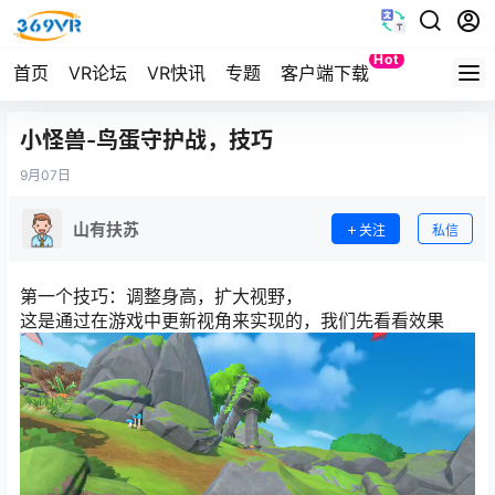
Hot
首页
VR论坛
VR快讯
专题
客户端下载
Quest
小怪兽-鸟蛋守护战，技巧
9月
07日
山有扶苏
关注
私信
第一个技巧：调整身高，扩大视野，
这是通过在游戏中更新视角来实现的，我们先看看效果