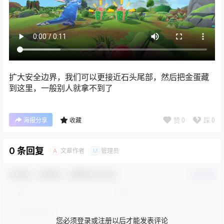
扩大安全边界，我们可以更接近石头尾部，然后把金蛋藏
到这里，一般别人就拿不到了
赞
0
踩
0
海报分享
收藏
0 条回复
文章作者
管理员
A
M
欢迎您，新朋友，感谢参与互动！
确认修改
您必须登录或注册以后才能发表评论