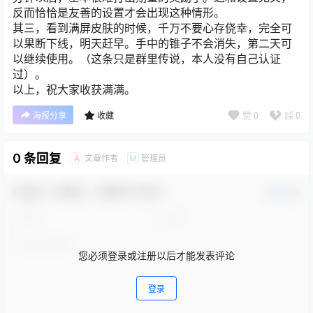
反而恰恰是友善的设置才会出现这种情形。
其三，看到满屏皮肤的时候，千万不要心存侥幸，完全可
以果断下线，明天赶早。手中的锥子不会消失，第二天可
以继续使用。（这条只是群里传说，本人没有自己认证
过）。
以上，祝大家收获满满。
赞
0
踩
0
海报分享
收藏
0 条回复
文章作者
管理员
A
M
欢迎您，新朋友，感谢参与互动！
确认修改
您必须登录或注册以后才能发表评论
登录