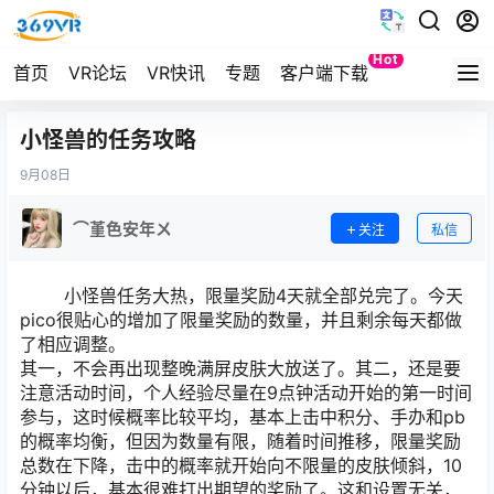
Hot
首页
VR论坛
VR快讯
专题
客户端下载
Quest
小怪兽的任务攻略
9月
08日
⌒堇色安年ㄨ
关注
私信
小怪兽任务大热，限量奖励4天就全部兑完了。今天
pico很贴心的增加了限量奖励的数量，并且剩余每天都做
了相应调整。
其一，不会再出现整晚满屏皮肤大放送了。其二，还是要
注意活动时间，个人经验尽量在9点钟活动开始的第一时间
参与，这时候概率比较平均，基本上击中积分、手办和pb
的概率均衡，但因为数量有限，随着时间推移，限量奖励
总数在下降，击中的概率就开始向不限量的皮肤倾斜，10
分钟以后，基本很难打出期望的奖励了。这和设置无关，