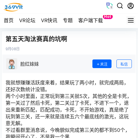
Hot
首页
VR论坛
VR快讯
专题
客户端下载
Quest
第五天淘汰赛真的坑啊
9月
08日
脸红妹妹
关注
私信
我就想赚赚活跃度来着，结果玩了两小时，就完成两局，
还好次数统计没错。
两个小时里面，正常玩到第三关就5次，其他的全是卡死，
第一关过了然后卡死，第二关过了卡死，不进下一个，退
出来重新匹配，匹配成功，卡死，不开始游戏，真是绝了
玩到第三关，还一来就是连续五六个最底线的激光，这玩
意无解。
不过看群里消息说，今晚貌似完成第三关的都不到50个，
我瞬间开心了，不是我一个黑