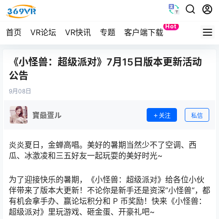
Hot
首页
VR论坛
VR快讯
专题
客户端下载
Quest
《小怪兽：超级派对》7月15日版本更新活动
公告
9月
08日
寶赑疍ル
关注
私信
炎炎夏日，金蝉高唱。美好的暑期当然少不了空调、西
瓜、冰激凌和三五好友一起玩耍的美好时光~
为了迎接快乐的暑期，《小怪兽：超级派对》给各位小伙
伴带来了版本大更新！不论你是新手还是资深”小怪兽“，都
有机会拿手办、赢论坛积分和 P 币奖励！快来《小怪兽：
超级派对》里玩游戏、砸金蛋、开豪礼吧~