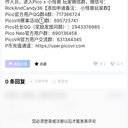
作人员，进入Pico x 小怪兽 玩家微信群，微信号：
RickAndCandy36【添加申请备注： 小怪兽玩家群】
Pico官方用户QQ群4群：717366724
PicoVR赛事活动①群：695725741
Pico社长QQ（奖励发放问题）：2943376985
Pico Neo官方用户群：690136458
PicoVR官方用户交流群：631344345
P币充值通道：https://user.picovr.com
赞
0
踩
0
海报分享
收藏
0 条回复
文章作者
管理员
A
M
欢迎您，新朋友，感谢参与互动！
确认修改
您必须登录或注册以后才能发表评论