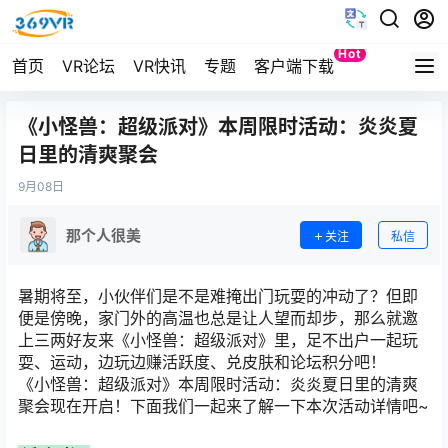
Hot
首页
VR论坛
VR快讯
专题
客户端下载
Quest
《小怪兽：超级派对》本周限时活动：炎炎夏
日里的清爽聚会
9月
08日
那个人很美
关注
私信
暑期将至，小伙伴们是不是难掩出门玩耍的冲动了？但即
便是傍晚，家门外的高温也总是让人望而却步，那么就邀
上三两好友来《小怪兽：超级派对》里，足不出户一起玩
耍、运动，边玩边赚活跃度、兑皮肤和论坛积分吧！
《小怪兽：超级派对》本周限时活动：炎炎夏日里的清爽
聚会现在开启！下面我们一起来了解一下本次活动详情吧~