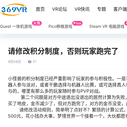
首页
VR论坛
VR快讯
专题
客户
火热
Pico
Quest 一体机游戏
Pico移植游戏
Steam VR 电脑游戏
请修改积分制度，否则玩家跑完了
31
9月
08日
小怪兽的积分制度已经严重影响了玩家的参与积极性。一是
器人参与派对，或者干脆选择与机器人比赛，或可选择真人
与的，哪里有那么多的玩家随时参与PVP对战。
第二个问题是对方中途退出没退出的居然计算为失败，天
买了地皮，金币减少了，但对方跑完了，对方的金币没变，
请修改活动规则，简单明了点好不？繁琐的计算公式，让玩
500元，花小钱办大事，梦境世界一个接着一个，大伙都愿