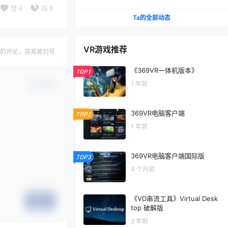
VR，玩遍元宇宙第1290期
赞
0
踩
0
Ta的全部动态
VR游戏推荐
的评论，容易被封号
《369VR一体机版本》
TOP1
1 年前
确认修改
369VR电脑客户端
TOP2
1 年前
369VR电脑客户端国际版
TOP3
4 个月前
《VD串流工具》Virtual Desk
提交
top 破解版
2 年前