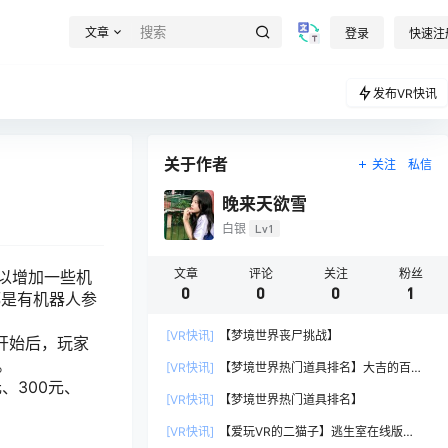
文章
登录
快速注
发布VR快讯
关于作者
关注
私信
晚来天欲雪
白银
Lv1
文章
评论
关注
粉丝
以增加一些机
0
0
0
1
都是有机器人参
[VR快讯]
【梦境世界丧尸挑战】
开始后，玩家
。
[VR快讯]
【梦境世界热门道具排名】大吉的百宝
300元、
袋
[VR快讯]
【梦境世界热门道具排名】
[VR快讯]
【爱玩VR的二猫子】逃生室在线版