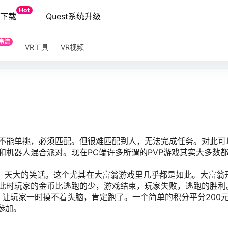
Hot
端下载
Quest系统升级
串流
VR工具
VR视频
不能单挑，必须匹配。但很难匹配到人，无法完成任务。对此可
和机器人混合派对。现在PC端许多所谓的PVP游戏其实大多数
大的笑话。这个尤其在大富翁游戏里几乎都是如此。大富翁
此时玩家的金币比逃跑的少，游戏结束，玩家失败，逃跑的胜利
家一时摸不着头脑，肯定跑了。一个简单的积分平分200元、
参加。