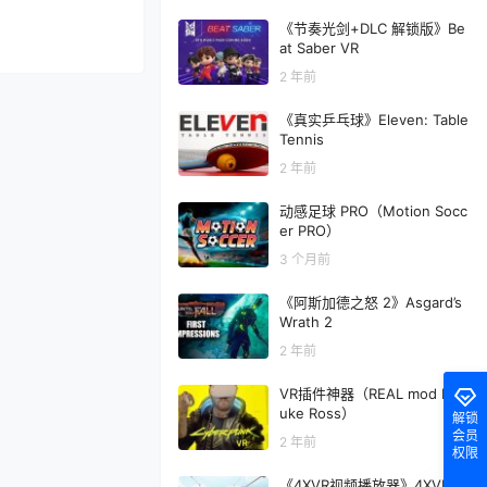
《节奏光剑+DLC 解锁版》Be
at Saber VR
2 年前
《真实乒乓球》Eleven: Table
Tennis
2 年前
动感足球 PRO（Motion Socc
er PRO）
3 个月前
《阿斯加德之怒 2》Asgard’s
Wrath 2
2 年前
VR插件神器（REAL mod By L
uke Ross）
解锁
会员
2 年前
权限
《4XVR视频播放器》4XVR Vi