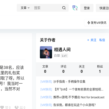
文章
登录
快速注
发布VR快讯
关于作者
关注
私信
相遇人间
白银
Lv1
文章
评论
关注
粉丝
是38名，应该
0
0
0
1
戏里的礼包奖
领取了呀，所以
[VR快讯]
沙手指南 - 手柄操作合集
3号！我当时一
了，当然不对
[VR快讯]
【开飞VR】一个很有前景的全景短视频
软件
[VR快讯]
推荐vr游戏:不予播出 Not for broadcast
[VR快讯]
告诉我，都谁在玩这个小众游戏？
赞
0
踩
0