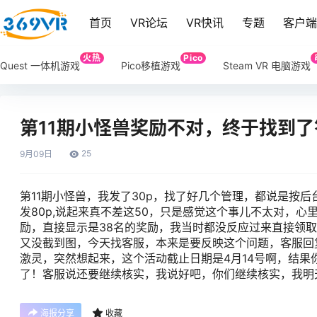
首页
VR论坛
VR快讯
专题
客户
火热
Pico
Quest 一体机游戏
Pico移植游戏
Steam VR 电脑游戏
第11期小怪兽奖励不对，终于找到了
25
9月
09日
第11期小怪兽，我发了30p，找了好几个管理，都说是按后
发80p,说起来真不差这50，只是感觉这个事儿不太对，
励，直接显示是38名的奖励，我当时都没反应过来直接领
又没截到图，今天找客服，本来是要反映这个问题，客服回复
激灵，突然想起来，这个活动截止日期是4月14号啊，结果
了！客服说还要继续核实，我说好吧，你们继续核实，我明
海报分享
收藏