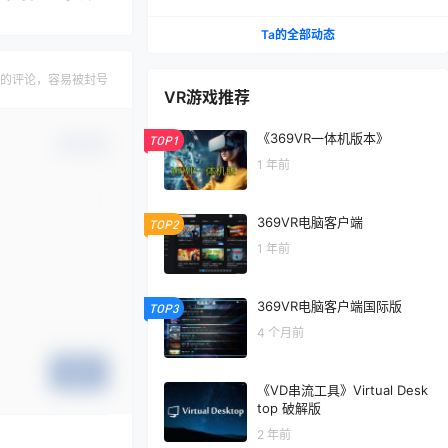
Ta的全部动态
的评论，容易被封号
VR游戏推荐
《369VR一体机版本》
TOP1
确认修改
1 年前
369VR电脑客户端
TOP2
1 年前
369VR电脑客户端国际版
TOP3
4 个月前
提交
《VD串流工具》Virtual Desk
top 破解版
2 年前