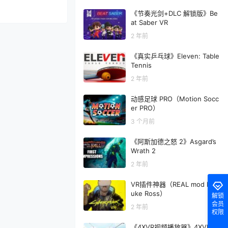
《节奏光剑+DLC 解锁版》Be
at Saber VR
2 年前
《真实乒乓球》Eleven: Table
Tennis
2 年前
动感足球 PRO（Motion Socc
er PRO）
3 个月前
《阿斯加德之怒 2》Asgard’s
Wrath 2
2 年前
VR插件神器（REAL mod By L
uke Ross）
解锁
会员
2 年前
权限
《4XVR视频播放器》4XVR Vi