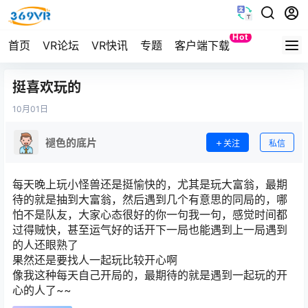
Hot
首页
VR论坛
VR快讯
专题
客户端下载
Quest
挺喜欢玩的
10月
01日
褪色的底片
关注
私信
每天晚上玩小怪兽还是挺愉快的，尤其是玩大富翁，最期
待的就是抽到大富翁，然后遇到几个有意思的同局的，哪
怕不是队友，大家心态很好的你一句我一句，感觉时间都
过得贼快，甚至运气好的话开下一局也能遇到上一局遇到
的人还眼熟了
果然还是要找人一起玩比较开心啊
像我这种每天自己开局的，最期待的就是遇到一起玩的开
心的人了~~