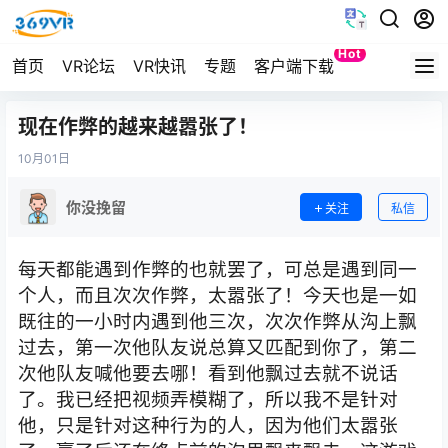
Hot
首页
VR论坛
VR快讯
专题
客户端下载
Quest
现在作弊的越来越嚣张了！
10月
01日
你没挽留
关注
私信
每天都能遇到作弊的也就罢了，可总是遇到同一
个人，而且次次作弊，太嚣张了！今天也是一如
既往的一小时内遇到他三次，次次作弊从沟上飘
过去，第一次他队友说总算又匹配到你了，第二
次他队友喊他要去哪！看到他飘过去就不说话
了。我已经把视频弄模糊了，所以我不是针对
他，只是针对这种行为的人，因为他们太嚣张