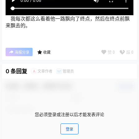
我每次都这么看着他一路飘向了终点，然后在终点前飘
来飘去的。
赞
0
踩
0
海报分享
收藏
0 条回复
文章作者
管理员
A
M
欢迎您，新朋友，感谢参与互动！
确认修改
您必须登录或注册以后才能发表评论
登录