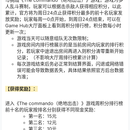
与挑战《The commando（绝地出击）》游戏，游戏为多
人乱斗赛制，玩家可以根据击杀敌人获得相应积分，以此
累计，官方将为周日24点止获得积分最多的前十名玩家发
放奖励；玩家每周一0点开始，到周日24点结束，可以在
Game Hub大厅面板上看到周积分排行榜，积分数每小时
更新一次；
游戏当天可以随意组队无次数限制；
游戏房间内排行榜展示的是当前房间内玩家的排行积
分，若玩家中途退出房间再进入则积分清零重新开始
记录；（不影响大厅周排行榜累计计算）
每次游戏结束后务必正常到结算界面，闪退或网络错
误可能会导致数据丢失，具体结果依照官方后台数据
为准；
【获得奖励】：
进入《The commando（绝地出击）》游戏周积分排行榜
前十名的玩家按排名分别获得不同现金奖励：
第一名：15元
第二名：12元
第三名：10元