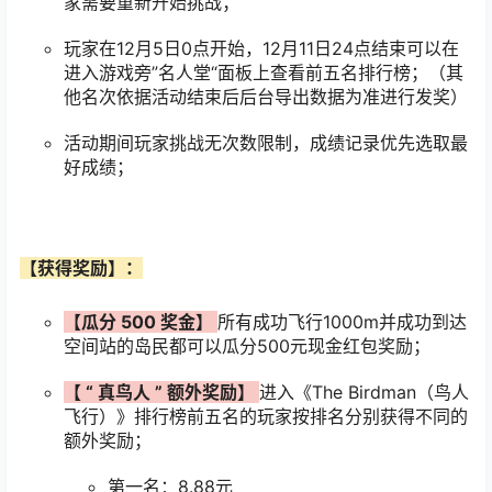
家需要重新开始挑战；
玩家在12月5日0点开始，12月11日24点结束可以在
进入游戏旁”名人堂“面板上查看前五名排行榜；（其
他名次依据活动结束后后台导出数据为准进行发奖）
活动期间玩家挑战无次数限制，成绩记录优先选取最
好成绩；
【获得奖励】：
【瓜分
500
奖金】
所有成功飞行1000m并成功到达
空间站的岛民都可以瓜分500元现金红包奖励；
【
“
真鸟人
”
额外奖励】
进入《The Birdman（鸟人
飞行）》排行榜前五名的玩家按排名分别获得不同的
额外奖励；
第一名：8.88元