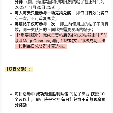
分钟
（例，预测美国和伊朗比赛的帖子截止时间为
2022年11月30日2:59）；
每人每天只能参与一场竞猜兑奖
，即每日有效兑奖只
有一次，不可重复兑奖；
每篇帖子仅可参与一次
，即之前使用过的帖子不再有
效，同一支队伍的不同比赛需要发新的帖子；
【*重要规则*】完成集赞帖后务必在发帖截止时间前
联系MageCosmos小助手审核帖文，审核成功后统
一拉到每日兑奖群才算达标。
【获得奖励】：
每日活动中
成功预测胜利队伍
的帖子需要
获赞
10
个及以上，
即可获得官方
每日红包群不定额现金瓜
分奖励
；