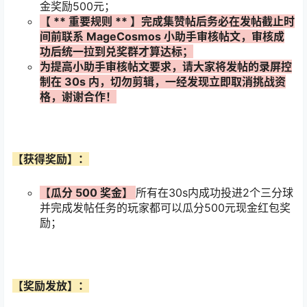
金奖励500元；
【
**
重要规则
**
】完成集赞帖后务必在发帖截止时
间前联系
MageCosmos
小助手审核帖文，审核成
功后统一拉到兑奖群才算达标；
为提高小助手审核帖文要求，请大家将发帖的录屏控
制在
30s
内，切勿剪辑，一经发现立即取消挑战资
格，谢谢合作！
【获得奖励】：
【瓜分
500
奖金】
所有在30s内成功投进2个三分球
并完成发帖任务的玩家都可以瓜分500元现金红包奖
励；
【奖励发放】：