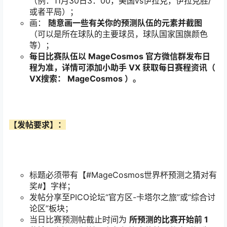
（例：11月30日3：00，美国vs伊拉克，伊拉克胜/
或者平局）；
画：
随意画一些有关你的预测队伍的元素并截图
（可以是所在球队的主要球员，球队国家国旗颜色
等）；
每日比赛队伍以
MageCosmos
官方微信群发布日
程为准，详情可添加小助手
VX
获取每日赛程资讯（
VX
搜索：
MageCosmos
）。
【发帖要求】：
标题必须带有【#MageCosmos世界杯预测之猜对有
奖#】字样；
发帖分享至PICO论坛“官方区-卡塔尔之旅”或“综合讨
论区”板块；
当日比赛预测帖截止时间为
所预测的比赛开始前
1