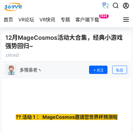
Hot
首页
VR论坛
VR快讯
专题
客户端下载
Quest
12月MageCosmos活动大合集，经典小游戏
强势回归~
3月
06日
多情易老ヽ
关注
私信
??
活动
1
：
MageCosmos
邀请您世界杯预测啦