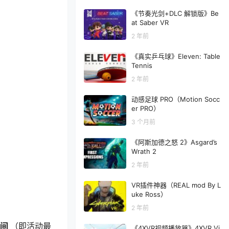
《节奏光剑+DLC 解锁版》Be
at Saber VR
2 年前
《真实乒乓球》Eleven: Table
Tennis
2 年前
动感足球 PRO（Motion Socc
er PRO）
3 个月前
《阿斯加德之怒 2》Asgard’s
Wrath 2
2 年前
VR插件神器（REAL mod By L
uke Ross）
2 年前
 期间
（即活动最
《4XVR视频播放器》4XVR Vi