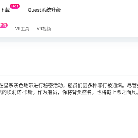
Hot
端下载
Quest系统升级
串流
VR工具
VR视频
在星系灰色地带进行秘密活动，船员们因多种罪行被通缉。尽管
鼎的埃莉诺·卡斯。作为船员，你将背负盛名，也将戴上恶之面具