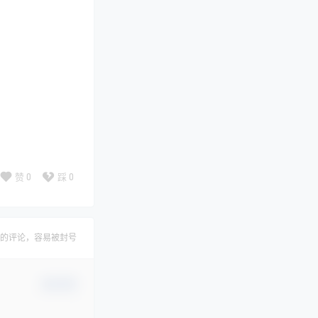
赞
0
踩
0
的评论，容易被封号
确认修改