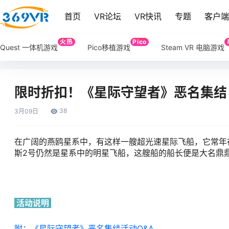
首页
VR论坛
VR快讯
专题
客户
火热
Pico
Quest 一体机游戏
Pico移植游戏
Steam VR 电脑游戏
限时折扣！《星际守望者》恶名集结
38
3月
09日
在广阔的燕鸥星系中，有这样一艘超光速星际飞船，它常年
斯2号仍然是星系中的明星飞船，这艘船的船长便是大名鼎
活动说明
附：《星际守望者》恶名集结活动Q&A