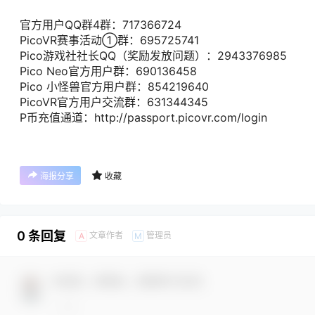
官方用户QQ群4群：717366724
PicoVR赛事活动①群：695725741
Pico游戏社社长QQ（奖励发放问题）：2943376985
Pico Neo官方用户群：690136458
Pico 小怪兽官方用户群：854219640
PicoVR官方用户交流群：631344345
P币充值通道：http://passport.picovr.com/login
海报分享
收藏
0 条回复
文章作者
管理员
A
M
欢迎您，新朋友，感谢参与互动！