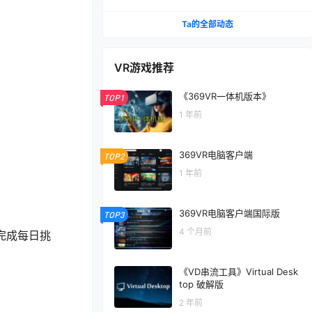
VR，玩遍元宇宙第1290期
Ta的全部动态
VR游戏推荐
《369VR一体机版本》
TOP1
1 年前
369VR电脑客户端
TOP2
1 年前
369VR电脑客户端国际版
TOP3
4 个月前
完成每日挑
《VD串流工具》Virtual Desk
top 破解版
2 年前