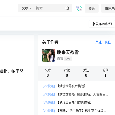
文章
登录
快速注
发布VR快讯
关于作者
关注
私信
晚来天欲雪
白银
Lv1
文章
评论
关注
粉丝
如此，帕里努
0
0
0
1
。
[VR快讯]
【梦境世界丧尸挑战】
[VR快讯]
【梦境世界热门道具排名】大吉的百宝
袋
[VR快讯]
【梦境世界热门道具排名】
[VR快讯]
【爱玩VR的二猫子】逃生室在线版