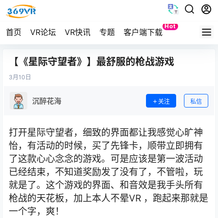
Hot
首页
VR论坛
VR快讯
专题
客户端下载
Quest
【《星际守望者》】最舒服的枪战游戏
3月
10日
沉醉花海
关注
私信
打开星际守望者，细致的界面都让我感觉心旷神
怡，有活动的时候，买了先锋卡，顺带立即拥有
了这款心心念念的游戏。可是应该是第一波活动
已经结束，不知道奖励发了没有了，不管啦，玩
就是了。这个游戏的界面、和音效是我手头所有
枪战的天花板，加上本人不晕
VR
，跑起来那就是
一个字，爽！