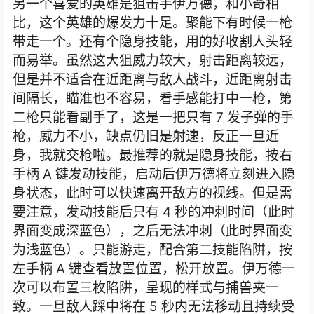
另一个喜爱的英雄是狙击手伊万德，和小奇相
比，这个英雄的爆发力十足。聚能下有时候一枪
带走一个。还有个隐身技能，用的好收割人头轻
而易举。虽然这大狙威力较大，射击距离较远，
但是并不适合在近距离与敌人战斗，近距离射击
间隔长，瞄准也不容易，看手感能打中一枪，第
二枪只能看副手了，这是一把只有
7
发子弹的手
枪，威力不小，缺点仍旧是射速，反正一旦近
身，我就交枪啦。最推荐的就是隐身技能，按右
手柄
A
键发动技能，启动后伊万德将立刻进入隐
身状态，此时可以快速离开敌方的视线。但是需
要注意，发动技能后只有
4
秒的冲刺时间（此时
界面变成深蓝色），之后无法冲刺（此时界面变
为浅蓝色）。只能游走，配合第二技能陷阱，按
左手柄
A
键查看放置位置，松开放置。伊万德一
次可以布置三枚陷阱，呈现的样式与捕兽夹一
致。一旦敌人踩中将在
5
秒内无法移动且持续受