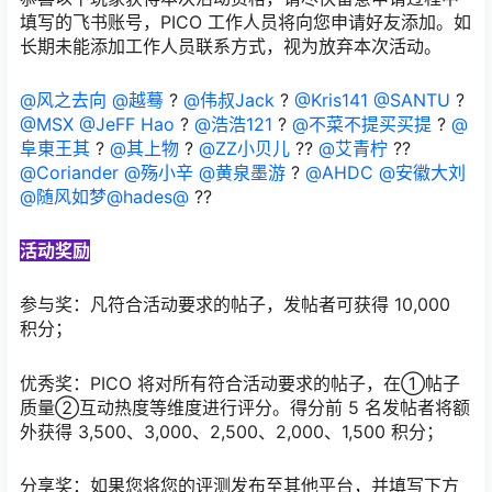
填写的飞书账号，PICO 工作人员将向您申请好友添加。如
长期未能添加工作人员联系方式，视为放弃本次活动。
@风之去向
@越蓦
?
@伟叔Jack
?
@Kris141
@SANTU
?
@MSX
@JeFF Hao
?
@浩浩121
?
@不菜不提买买提
?
@
阜東王其
?
@其上物
?
@ZZ小贝儿
??
@艾青柠
??
@Coriander
@殇小辛
@黄泉墨游
?
@AHDC
@安徽大刘
@随风如梦
@hades@
??
活动奖励
参与奖：凡符合活动要求的帖子，发帖者可获得 10,000
积分；
优秀奖：PICO 将对所有符合活动要求的帖子，在①帖子
质量②互动热度等维度进行评分。得分前 5 名发帖者将额
外获得 3,500、3,000、2,500、2,000、1,500 积分；
分享奖：如果您将您的评测发布至其他平台，并填写下方