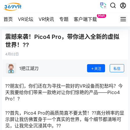
Hot
首页
VR论坛
VR快讯
专题
客户端下载
Quest
震撼来袭！Pico4 Pro，带你进入全新的虚拟
世界！??
4月
02日
1把江湖刀
关注
私信
??朋友们，你们还在为寻找一款好的VR设备而犯愁吗？今
天我要给你们带来一款绝对让你们惊艳的产品——Pico4
Pro！?
??首先，Pico4 Pro的画质简直不要太赞！??高分辨率的显
示屏让我仿佛置身于一个真实的世界，每个细节都清晰可
见，让我完全沉浸其中。??