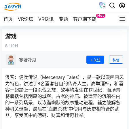
Hot
首页
VR论坛
VR快讯
专题
客户端下载
Quest
游戏
5月
10日
寒塘冷月
关注
私信
浪客：佣兵传说（Mercenary Tales），是一款以漫画画风
为特色，讲述了8名酒客各自的传奇人生。高举酒杯，和酒
客一起踏上一段杀伐之旅，故事均发生在17世纪，而场景
将囊括包括阴森的城堡、古老的神庙、被遗弃的沉船在内
的一系列场景，以诙谐幽默的故事推动进程，辅之破解各
种机关谜题，最后在“血腥杀戮”中使用与历史相符合的武
器，享受其中的磅礴、财富和传奇壮举。