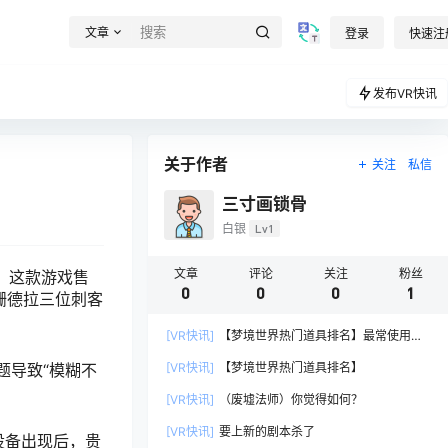
文章
登录
快速注
发布VR快讯
关于作者
关注
私信
三寸画锁骨
白银
Lv1
文章
评论
关注
粉丝
游戏，这款游戏售
0
0
0
1
、卡珊德拉三位刺客
[VR快讯]
【梦境世界热门道具排名】最常使用的
五款道具
[VR快讯]
【梦境世界热门道具排名】
题导致“模糊不
[VR快讯]
（废墟法师）你觉得如何？
[VR快讯]
要上新的剧本杀了
 等设备出现后，贵