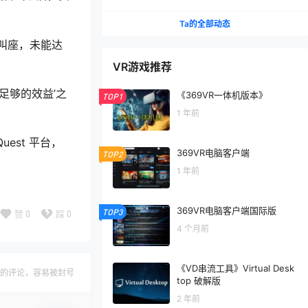
Ta的全部动态
叫座，未能达
VR游戏推荐
足够的效益’之
《369VR一体机版本》
TOP1
1 年前
est 平台，
369VR电脑客户端
TOP2
1 年前
369VR电脑客户端国际版
TOP3
赞
0
踩
0
4 个月前
《VD串流工具》Virtual Desk
的评论，容易被封号
top 破解版
2 年前