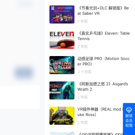
确认修改
《节奏光剑+DLC 解锁版》Be
at Saber VR
2 年前
《真实乒乓球》Eleven: Table
Tennis
2 年前
动感足球 PRO（Motion Socc
er PRO）
3 个月前
提交
《阿斯加德之怒 2》Asgard’s
Wrath 2
2 年前
VR插件神器（REAL mod By L
uke Ross）
解锁
会员
2 年前
权限
《4XVR视频播放器》4XVR Vi