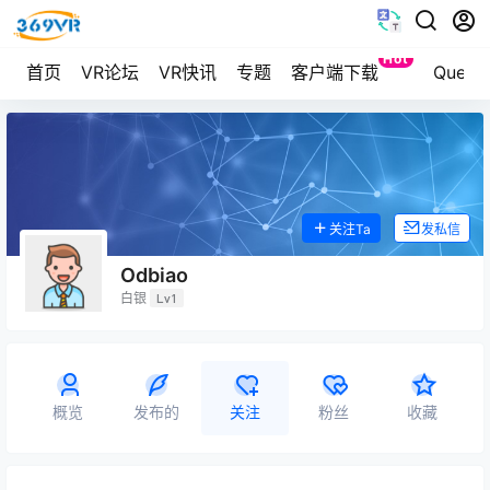
Hot
首页
VR论坛
VR快讯
专题
客户端下载
Ques
关注Ta
发私信
Odbiao
白银
Lv1
概览
发布的
关注
粉丝
收藏