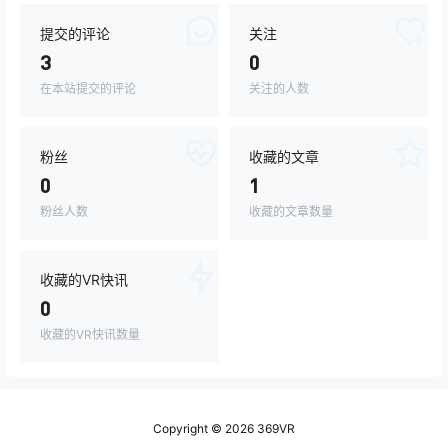
提交的评论
关注
3
0
在本站提交的评论
关注的人数
粉丝
收藏的文章
0
1
粉丝人数
收藏的文章数量
收藏的VR快讯
0
收藏的VR快讯数量
Copyright © 2026
369VR