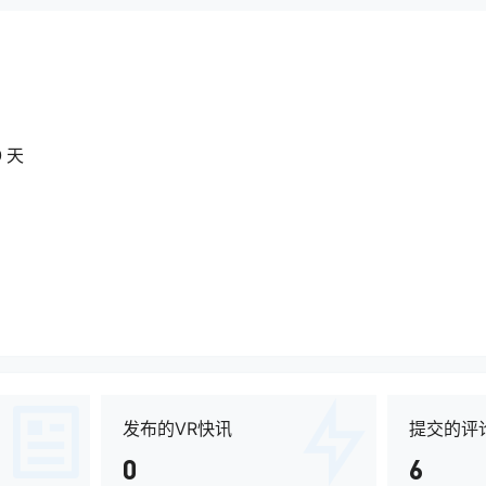
0
天
发布的VR快讯
提交的评
0
6