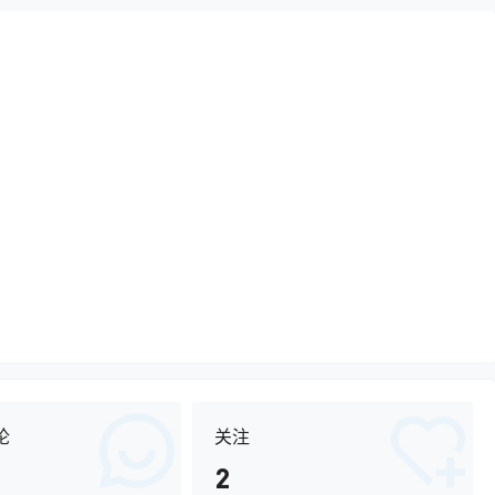
论
关注
2