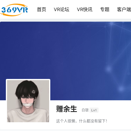
首页
VR论坛
VR快讯
专题
客户
赠余生
白银
Lv1
这个人很懒，什么都没有留下！