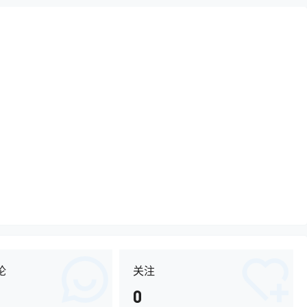
论
关注
0