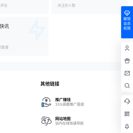
的评论
关注的人数
解锁
会员
R快讯
权限
讯数量
其他链接
推广赚钱
35%高额推广提成
网站地图
站内在线快速导航