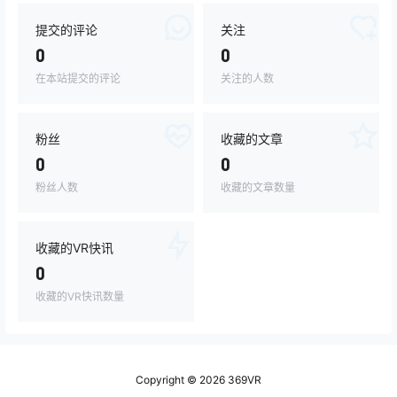
提交的评论
关注
0
0
在本站提交的评论
关注的人数
粉丝
收藏的文章
0
0
粉丝人数
收藏的文章数量
收藏的VR快讯
0
收藏的VR快讯数量
Copyright © 2026
369VR