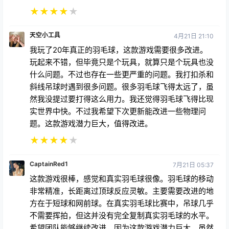
★
★
★
★
★
天空小工具
4月21日 21:10
我玩了20年真正的羽毛球，这款游戏需要很多改进。
玩起来不错，但毕竟只是个玩具，就算只是个玩具也没
什么问题。不过也存在一些更严重的问题。我打扣杀和
斜线吊球时遇到很多问题。很多羽毛球飞得太远了，虽
然我没提过要打得这么用力。我还觉得羽毛球飞得比现
实世界中快。不过我希望下次更新能改进一些物理问
题。这款游戏潜力巨大，值得改进。
★
★
★
★
★
CaptainRed1
7月21日 05:37
这款游戏很棒，感觉和真实羽毛球很像。羽毛球的移动
非常精准，长距离过顶球反应灵敏。主要需要改进的地
方在于短球和网前球。在真实羽毛球比赛中，吊球几乎
不需要挥拍，但这并没有完全复制真实羽毛球的水平。
希望团队能够继续改进，因为这款游戏潜力巨大。虽然