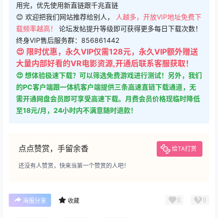
用完，优先使用新直链跟千兆直链
😊 欢迎把我们网站推荐给别人，
人越多，开放VIP地址免费下
载频率越高！
论坛发帖提升等级即可获得更多每日下载次数！
终身VIP售后服务群：856861442
😍 限时优惠，永久VIP仅需128元，永久VIP额外赠送
大量内部好看的VR电影资源,开通后联系客服获取！
😍 想体验极速下载？可以筛选免费游戏进行测试！另外，我们
的PC客户端跟一体机客户端提供三条高速直链下载通道，无
需开通网盘会员即可享受高速下载。月费会员价格现临时降低
至18元/月，24小时内不满意随时退款！
点点赞赏，手留余香
给TA打赏
还没有人赞赏，快来当第一个赞赏的人吧！
0
0
海报分享
收藏