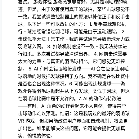
尝试。 游戏体验 游戏感觉非常好，尤其是羽毛球的轨
迹。但是，由于没有使用真正的球拍，某些击球感觉不
一致。我尝试调整控制器上的握法以补偿正手和反手击
球。以下是一些可以改进的地方： 1. 反手高球难以执
行 - 球拍经常错过羽毛球，可能是由于运动跟踪。 2.
击球似乎无法正常工作 - 我的尝试通常导致击球无力或
羽毛球入网。 3. 扣杀机制感觉不一致 - 我无法持续进
行扣杀。多次尝试都导致清球出界。 4. 网前击球需要
太大的力量 - 与真正的羽毛球相比，它们感觉更难控
制。 5. AI 有时会错误地接发球——AI 会在应该让羽毛
球落地的时候把发球接错了方向。我不确定在线比赛中
是否也会出现这种情况。6. 可能出现违规发球——游
戏允许将羽毛球抛起并从上方发球，类似于网球，但这
在羽毛球比赛中是不允许的。7. AI 的动作有待改进
——有时，AI 角色的动作看起来不太自然，使得某些
击球动作难以预测。结语：这是我玩过的最好的羽毛球
VR 游戏，但如果能改进用户界面和击球机制，将会更
加出色。如果能解决这些问题，它可能会提供更加真
实、愉悦的体验。