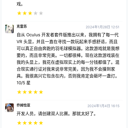
戏。
★
★
★
★
★
克雷苏
2024年1月28日 12:51
自从 Oculus 开发者套件版推出以来，我拥有了每一代
VR 头显，并且一直在寻找一款玩起来手感舒适，而且
可以真正自由奔跑的羽毛球模拟器。这款游戏就是我想
要的，而且非常完美。一切都很棒。现在这款游戏装在
我的头显上，我花在虚拟现实上的每一分钱都值了。混
合现实通行证对我来说非常完美，因为我不会撞到家
具。我很高兴它包含在内，否则我肯定会砸坏一盏灯。
10/5 星
★
★
★
★
★
乔姆恰亚
2024年1月4日 16:15
开发人员，请创建双人比赛。那就太好了。
★
★
★
★
★