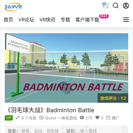
Hot
首页
VR论坛
VR快讯
专题
客户端下载
Quest
游戏评分：9.2
《羽毛球大战》Badminton Battle
VIP
9 个月前
Quest 一体机游戏
275
0
推广
类型：
体育、运动、羽毛球
联机：
单人离线