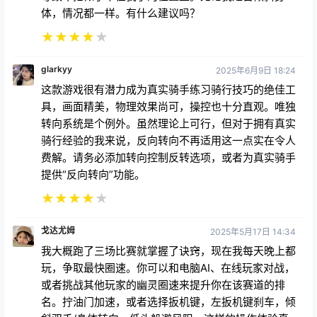
glarkyy
2025年6月9日 18:24
这款游戏很有潜力成为真实骑手练习骑行技巧的绝佳工
具，画面精美，物理效果尚可，操控也十分直观。唯独
转向系统是个例外。虽然理论上可行，但对于拥有真实
骑行经验的我来说，反向转向不再适用这一点实在令人
费解。请务必添加转向控制反转选项，或者为真实骑手
提供“反向转向”功能。
★
★
★
★
★
戈达尤姆
2025年5月17日 14:34
我大概跑了三场比赛就掌握了诀窍，现在我每天晚上都
玩，争取最快圈速。你可以和电脑AI、在线玩家对战，
或者挑战其他玩家的幽灵圈速来提升你在该赛道的排
名。拧油门加速，或者选择扳机键，左扳机键刹车，倾
斜双手/身体转向，低头躲避风阻，这样的操作体验真
的非常棒。
★
★
★
★
★