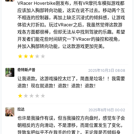
体验大打折扣。玩过VRacer之后，我虽然觉得这款游
戏各方面都很棒，但却无法从中找到驾驶的乐趣。希望
开发者们能花些时间研究一下VRacer的操控和视角，
并加入胸部转向功能，让这款游戏更加完美。
★
★
★
★
★
奇特斯卢普
2025年10月3日 08:08
让我退款。这游戏操控太烂了，简直是垃圾！！我需要
退款！现在就退款！退款！退款！退款！
★
★
★
★
★
拉达
2025年8月16日 00:02
也许是我操作有误，但当我操控方向盘时，感觉车子会
朝相反的方向滑动，不是漂移，而是位置发生了变化，
导致车把似乎不在我手的位置上。无论我是否倾斜身
体，情况都一样。有什么建议吗？
★
★
★
★
★