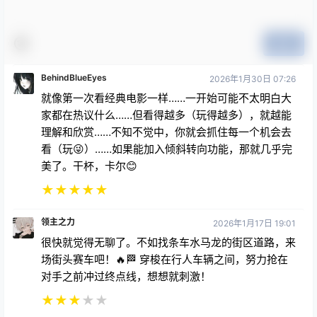
BehindBlueEyes
2026年1月30日 07:26
就像第一次看经典电影一样……一开始可能不太明白大
家都在热议什么……但看得越多（玩得越多），就越能
理解和欣赏……不知不觉中，你就会抓住每一个机会去
看（玩😜）……如果能加入倾斜转向功能，那就几乎完
美了。干杯，卡尔😊
★
★
★
★
★
领主之力
2026年1月17日 19:01
很快就觉得无聊了。不如找条车水马龙的街区道路，来
场街头赛车吧！🔥🏁 穿梭在行人车辆之间，努力抢在
对手之前冲过终点线，想想就刺激！
★
★
★
★
★
mstobu
2026年1月29日 03:05
游戏在开始画面后就卡住了。我只能看到飞舞的方块。