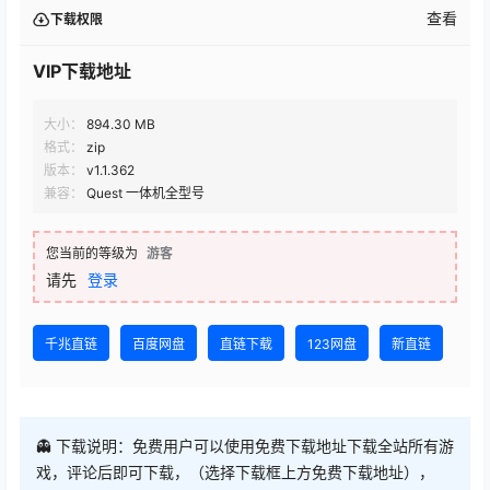
大小：
894.30 MB
格式：
zip
版本：
v1.1.362
兼容：
Quest 一体机全型号
您当前的等级为
游客
请先
登录
千兆直链
百度网盘
直链下载
123网盘
新直链
👻 下载说明：免费用户可以使用免费下载地址下载全站所有游
戏，评论后即可下载，（选择下载框上方免费下载地址），
VIP下载地址会不定时免费开放
⚠ 请不要选择【直链下载】线路，该线路流量有限，一般很快
用完，优先使用新直链跟千兆直链