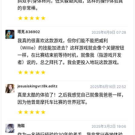
塔克.836902
2025年6月9日 07:28
我真的很喜欢这款游戏，但你们能不能把威利
（Willie）的技能加进去？这样游戏就会像个关键按钮
一样，在比赛结束前等待时机，就像我（指游戏开发
者）说的，总之拜托了。我会更投入地玩这款游戏。
★
★
★
★
★
jesusiskingvr.t8k.editz
2025年6月16日 22:52
真是太酷的体验了！之后我感觉自己就像我爸爸一样，
因为他曾是摩托车比赛的世界冠军。
★
★
★
★
★
拖鞋
2025年3月2日 19:06
作为一名骑行经验约30年的老手，我非常兴奋地体验
了VR版的公升级摩托车。VRider果然不负众望，它完
美地呈现了速度感和操控感。我可以一直跑圈，直到电
池电量告急。这让我想起了多年前玩过的MotoGP游