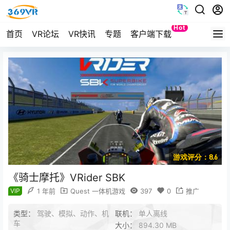
Hot
首页
VR论坛
VR快讯
专题
客户端下载
Quest
游戏评分：8.6
《骑士摩托》VRider SBK
VIP
1 年前
Quest 一体机游戏
397
0
推广
类型：
驾驶、模拟、动作、机
联机：
单人离线
车
大小：
894.30 MB