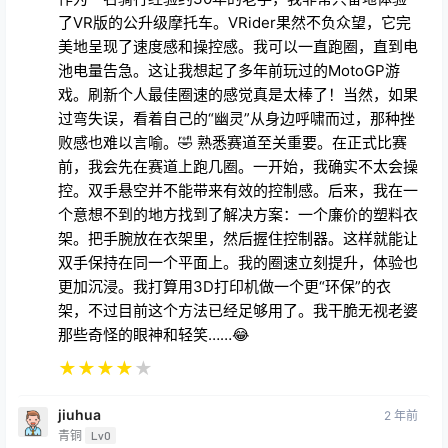
戏。刷新个人最佳圈速的感觉真是太棒了！当然，如果
过弯失误，看着自己的“幽灵”从身边呼啸而过，那种挫
败感也难以言喻。🤣 熟悉赛道至关重要。在正式比赛
前，我会先在赛道上跑几圈。一开始，我确实不太会操
控。双手悬空并不能带来有效的控制感。后来，我在一
个意想不到的地方找到了解决方案：一个廉价的塑料衣
架。把手腕放在衣架里，然后握住控制器。这样就能让
双手保持在同一个平面上。我的圈速立刻提升，体验也
更加沉浸。我打算用3D打印机做一个更“环保”的衣
架，不过目前这个方法已经足够用了。我干脆无视老婆
那些奇怪的眼神和轻笑……😂
★
★
★
★
★
jiuhua
2 年前
青铜
Lv0
很多都不能玩，试试这个吧
回复
0
0