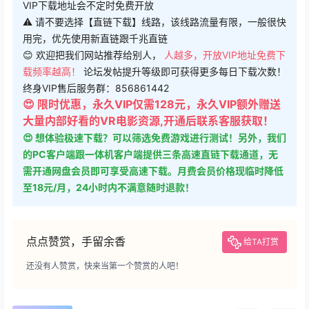
😊 欢迎把我们网站推荐给别人，
人越多，开放VIP地址免费下
载频率越高！
论坛发帖提升等级即可获得更多每日下载次数！
终身VIP售后服务群：856861442
😍 限时优惠，永久VIP仅需128元，永久VIP额外赠送
大量内部好看的VR电影资源,开通后联系客服获取！
😍 想体验极速下载？可以筛选免费游戏进行测试！另外，我们
的PC客户端跟一体机客户端提供三条高速直链下载通道，无
需开通网盘会员即可享受高速下载。月费会员价格现临时降低
至18元/月，24小时内不满意随时退款！
点点赞赏，手留余香
给TA打赏
还没有人赞赏，快来当第一个赞赏的人吧！
0
0
海报分享
收藏
动作类
模拟类
赛车类