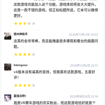
★
★
★
★
★
德州神枪手
2025年11月11日 10:02
这真的会非常棒，而且能掩盖很多建筑和看台的画面问
题。
★
★
★
★
★
linkingooo
2025年12月2日 23:11
v4版本没有逼真的音效，但我喜欢这款游戏，五星好
评！
★
★
★
★
★
最强法师1
2025年8月25日 02:16
我是VR赛车游戏的忠实粉丝，而这款游戏恰好就是个
绝佳的例子。这款游戏的一大亮点在于它极大地提升了
过弯技巧。由于采用了全新独特的操控系统，玩家需要
通过上下移动控制器来控制车辆倾斜角度，因此赢得比