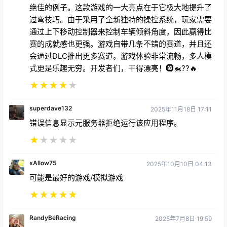
赛的成就感也更强。游戏自带几条不错的赛道，并且还
会通过DLC推出更多赛道。游戏体验非常流畅，多人模
式更是乐趣无穷。开发者们，干得漂亮！🛞🏍??🔥
★
★
★
★
★
superdave132
2025年11月18日 17:11
错误信息显示元服务器拒绝运行该应用程序。
★
★
★
★
★
xAllow75
2025年10月10日 04:13
可能是最好的游戏/模拟游戏
★
★
★
★
★
RandyBeRacing
2025年7月8日 19:59
VRacer Hoverbike刚发布，所有VR摩托车模拟游戏都
应该加入胸部转向功能，这实在说不过去。移动两个互
不相连的控制器，再加上缺乏沉浸式的倾斜感，让游戏