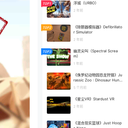
浮城（URBO）
TOP1
2 年前
《除颤器模拟器》Defibrillato
TOP2
r Simulator
2 年前
幽灵尖叫（Spectral Screa
TOP3
m）
1 年前
《侏罗纪动物园恐龙狩猎》Ju
rassic Zoo : Dinosaur Hunti
ng
5 个月前
《星尘VR》Stardust VR
2 年前
《混合现实篮球》Just Hoop