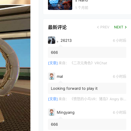
s Nano
1 个月前
最新评论
PREV
NEXT
。26213
6 小时后
666
[文章]
来自：
《二次元角色》VRChat
mal
6 小时后
Looking forward to play it
[文章]
来自：
《愤怒的小鸟VR：猪岛》Angry Birds VR: Isle of Pigs
Mingyang
6 小时后
666