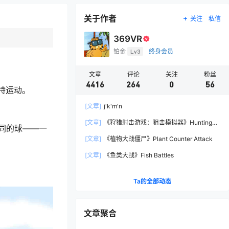
关于作者
关注
私信
369VR
铂金
Lv3
终身会员
文章
评论
关注
粉丝
4416
264
0
56
独特运动。
[文章]
j'k'm'n
[文章]
《狩猎射击游戏：狙击模拟器》Hunting
同的球——一
Shooter: Sniper Simulator
[文章]
《植物大战僵尸》Plant Counter Attack
[文章]
《鱼类大战》Fish Battles
Ta的全部动态
文章聚合