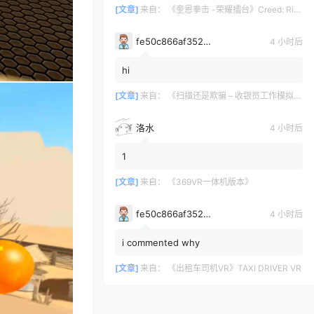
[文章]
来自：
《奎恩拳击 -荣耀擂台》Creed: Rise to Glory
fe50c866af35290a170a6675cb0d97d11678
4 小时后
hi
[文章]
来自：
《扫描还是欺骗 – 收银员工作模拟器》Scan or Scam – Cashier Job Simulator
洛水
4 小时后
1
[文章]
来自：
《369VR一体机版本》
fe50c866af35290a170a6675cb0d97d11678
4 小时后
i commented why
[文章]
来自：
《出租车司机VR》TAXI DRIVER VR