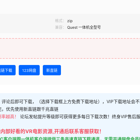
格式：
zip
兼容：
Quest 一体机全型号
直链下载
123网盘
新直链
，评论后即可下载，（选择下载框上方免费下载地址），VIP下载地址会
完，优先使用新直链跟千兆直链
频率越高！
论坛发帖提升等级即可获得更多每日下载次数！终身VIP售后
大量内部好看的VR电影资源,开通后联系客服获取！
的PC客户端跟一体机客户端提供三条高速直链下载通道，无需开通网盘会员