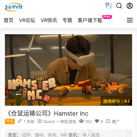
Hot
首页
VR论坛
VR快讯
专题
客户端下载
Quest
游戏评分：8.2
《仓鼠运输公司》Hamster Inc
中文
1 年前
Quest 一体机游戏
193
0
推广
类型：
动作、趣味、休闲、MR
联机：
单人离线