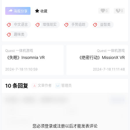
0
0
海报分享
收藏
中文语言
增强现实
手势追踪
益智类
趣味类
Quest 一体机游戏
Quest 一体机游戏
《失眠》Insomnia VR
《绝密行动》MissionX VR
2024-7-18 11:10:59
2024-7-18 11:11:48
10 条回复
文章作者
管理员
A
M
欢迎您，新朋友，感谢参与互动！
确认修改
您必须登录或注册以后才能发表评论