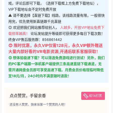
戏，评论后即可下载，（选择下载框上方免费下载地址），
VIP下载地址会不定时免费开放
⚠ 请不要选择【直链下载】线路，该线路流量有限，一般很快
用完，优先使用新直链跟千兆直链
😊 欢迎把我们网站推荐给别人，
人越多，开放VIP地址免费下
载频率越高！
论坛发帖提升等级即可获得更多每日下载次数！
终身VIP售后服务群：856861442
😍 限时优惠，永久VIP仅需128元，永久VIP额外赠送
大量内部好看的VR电影资源,开通后联系客服获取！
😍 想体验极速下载？可以筛选免费游戏进行测试！另外，我们
的PC客户端跟一体机客户端提供三条高速直链下载通道，无
需开通网盘会员即可享受高速下载。月费会员价格现临时降低
至18元/月，24小时内不满意随时退款！
点点赞赏，手留余香
给TA打赏
还没有人赞赏，快来当第一个赞赏的人吧！