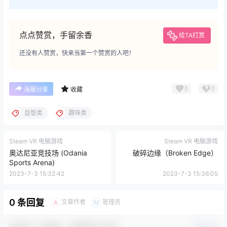
载频率越高！
论坛发帖提升等级即可获得更多每日下载次数！
终身VIP售后服务群：856861442
😍 限时优惠，永久VIP仅需128元，永久VIP额外赠送
大量内部好看的VR电影资源,开通后联系客服获取！
😍 想体验极速下载？可以筛选免费游戏进行测试！另外，我们
的PC客户端跟一体机客户端提供三条高速直链下载通道，无
需开通网盘会员即可享受高速下载。月费会员价格现临时降低
至18元/月，24小时内不满意随时退款！
点点赞赏，手留余香
给TA打赏
还没有人赞赏，快来当第一个赞赏的人吧！
0
0
海报分享
收藏
益智类
趣味类