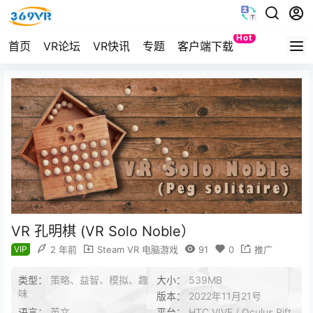
Hot
首页
VR论坛
VR快讯
专题
客户端下载
Quest
VR 孔明棋 (VR Solo Noble）
VIP
2 年前
Steam VR 电脑游戏
91
0
推广
类型：
策略、益智、模拟、趣
大小：
539MB
味
版本：
2022年11月21号
语言：
英文
平台：
HTC VIVE / Oculus Rift