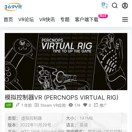
Hot
首页
VR论坛
VR快讯
专题
客户端下载
Quest
模拟控制器VR (PERCNOPS VIRTUAL RIG)
VIP
1 年前
Steam VR应用
174
0
推广
类型：
虚拟控制器
大小：
197MB
版本：
2022年11月29号
语言：
英语
平台：
HTC VIVE / Oculus Rift
游戏模式：
原生VR（定位控制