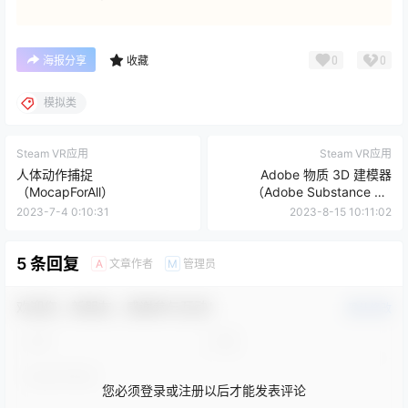
需开通网盘会员即可享受高速下载。月费会员价格现临时降低
至18元/月，24小时内不满意随时退款！
点点赞赏，手留余香
给TA打赏
还没有人赞赏，快来当第一个赞赏的人吧！
0
0
海报分享
收藏
模拟类
Steam VR应用
Steam VR应用
人体动作捕捉
Adobe 物质 3D 建模器
（MocapForAll）
（Adobe Substance 3D
Modeler）
2023-7-4 0:10:31
2023-8-15 10:11:02
5 条回复
文章作者
管理员
A
M