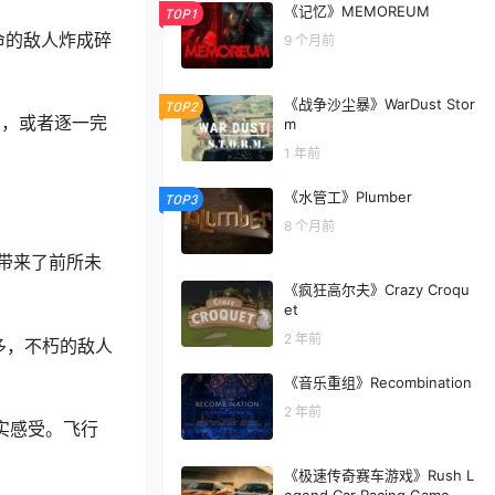
《记忆》MEMOREUM
TOP1
命的敌人炸成碎
9 个月前
《战争沙尘暴》WarDust Stor
TOP2
景，或者逐一完
m
1 年前
《水管工》Plumber
TOP3
8 个月前
带来了前所未
《疯狂高尔夫》Crazy Croqu
et
2 年前
多，不朽的敌人
《音乐重组》Recombination
2 年前
实感受。飞行
《极速传奇赛车游戏》Rush L