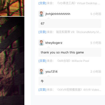
[文章]
来自：
《VD串流工具》Virtual Desktop 破解版
jhrhjkhhhhhhhhh
5 小时后
67
[文章]
来自：
瑞克和莫蒂 VR（RickandMorty:VirtualRick-ality）
kheyllogerz
5 小时后
thank you so much this game
[文章]
来自：
《MR台球》MiRacle Pool
you1314
2 小时后
牛
[文章]
来自：
《4XVR视频播放器》4XVR Video Player