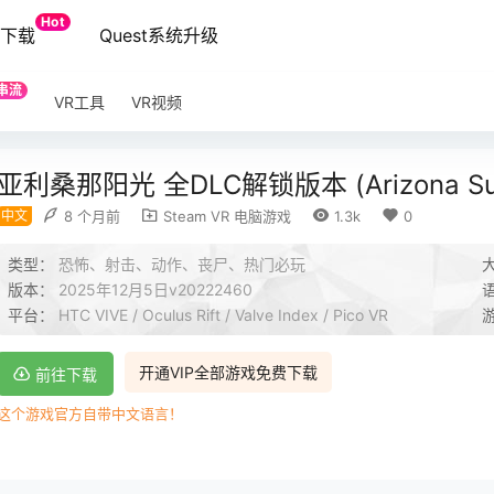
Hot
端下载
Quest系统升级
串流
VR工具
VR视频
亚利桑那阳光 全DLC解锁版本 (Arizona Sun
中文
8 个月前
Steam VR 电脑游戏
1.3k
0
类型：
恐怖、射击、动作、丧尸、热门必玩
版本：
2025年12月5日v20222460
平台：
HTC VIVE / Oculus Rift / Valve Index / Pico VR
开通VIP全部游戏免费下载
前往下载
这个游戏官方自带中文语言！