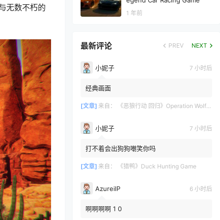
egend Car Racing Game
与无数不朽的
1 年前
最新评论
PREV
NEXT
小妮子
7 小时后
经典画面
[文章]
来自：
《恶狼行动 回归》Operation Wolf Returns: First Mission VR
小妮子
7 小时后
打不着会出狗狗嘲笑你吗
[文章]
来自：
《猎鸭》Duck Hunting Game
AzureilP
6 小时后
啊啊啊啊 1 0