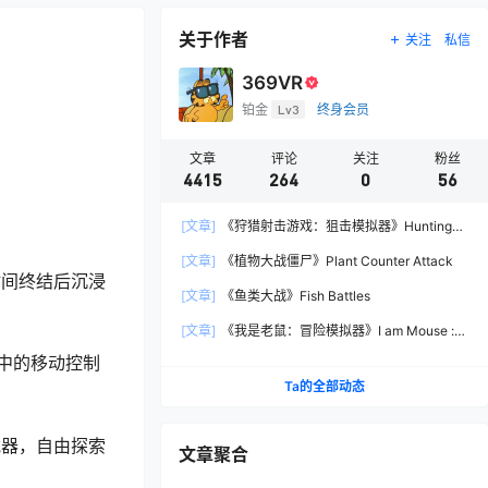
关于作者
关注
私信
369VR
铂金
Lv3
终身会员
文章
评论
关注
粉丝
4415
264
0
56
[文章]
《狩猎射击游戏：狙击模拟器》Hunting
Shooter: Sniper Simulator
[文章]
《植物大战僵尸》Plant Counter Attack
时间终结后沉浸
[文章]
《鱼类大战》Fish Battles
[文章]
《我是老鼠：冒险模拟器》I am Mouse :
Adventure Simulator
中的移动控制
Ta的全部动态
武器，自由探索
文章聚合