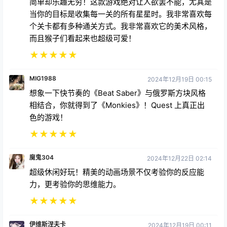
当你的目标是收集每一关的所有星星时。我非常喜欢每
个关卡都有多种通关方式。我非常喜欢它的美术风格，
而且猴子们看起来也超级可爱！
★
★
★
★
★
MIG1988
2024年12月19日 00:15
想象一下快节奏的《Beat Saber》与俄罗斯方块风格
相结合，你就得到了《Monkies》！Quest 上真正出
色的游戏！
★
★
★
★
★
魔鬼304
2024年12月22日 02:14
超级休闲好玩！精美的动画场景不仅考验你的反应能
力，更考验你的思维能力。
★
★
★
★
★
伊维斯涅夫卡
2024年12月19日 00:11
它让我想起了马里奥和合成骑士的结合体 :D 完全新颖