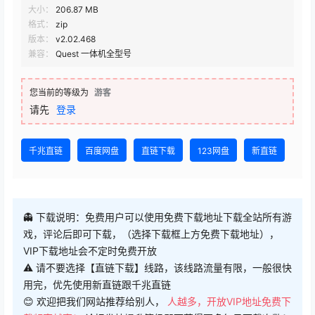
格式：
zip
版本：
v2.02.468
兼容：
Quest 一体机全型号
您当前的等级为
游客
请先
登录
千兆直链
百度网盘
直链下载
123网盘
新直链
👻 下载说明：免费用户可以使用免费下载地址下载全站所有游
戏，评论后即可下载，（选择下载框上方免费下载地址），
VIP下载地址会不定时免费开放
⚠ 请不要选择【直链下载】线路，该线路流量有限，一般很快
用完，优先使用新直链跟千兆直链
😊 欢迎把我们网站推荐给别人，
人越多，开放VIP地址免费下
载频率越高！
论坛发帖提升等级即可获得更多每日下载次数！