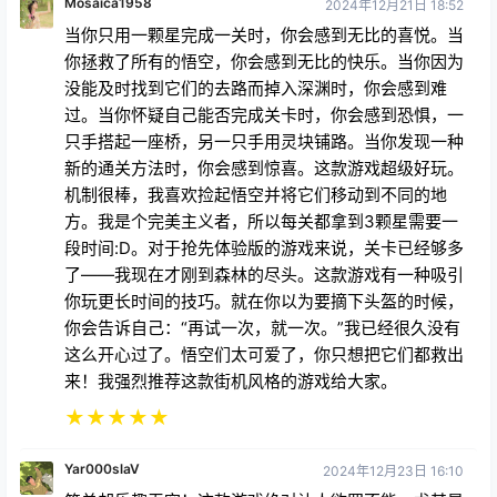
当你只用一颗星完成一关时，你会感到无比的喜悦。当
你拯救了所有的悟空，你会感到无比的快乐。当你因为
没能及时找到它们的去路而掉入深渊时，你会感到难
过。当你怀疑自己能否完成关卡时，你会感到恐惧，一
只手搭起一座桥，另一只手用灵块铺路。当你发现一种
新的通关方法时，你会感到惊喜。这款游戏超级好玩。
机制很棒，我喜欢捡起悟空并将它们移动到不同的地
方。我是个完美主义者，所以每关都拿到3颗星需要一
段时间:D。对于抢先体验版的游戏来说，关卡已经够多
了——我现在才刚到森林的尽头。这款游戏有一种吸引
你玩更长时间的技巧。就在你以为要摘下头盔的时候，
你会告诉自己：“再试一次，就一次。”我已经很久没有
这么开心过了。悟空们太可爱了，你只想把它们都救出
来！我强烈推荐这款街机风格的游戏给大家。
★
★
★
★
★
Yar000slaV
2024年12月23日 16:10
简单却乐趣无穷！这款游戏绝对让人欲罢不能，尤其是