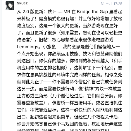
从 2.0 版更新：伙计……MR 在 Bridge the Gap 里看起
来棒极了！健身模式也很有趣！并且很好地增加了放松
难度级别。这是一个很大的更新，当然游戏现在更好
了，而且更新了很多（如果需要，您现在也可以轻松更
改语言）。旧帖：核心思想看起来很像老电脑游戏
Lemmings。小旅鼠……我的意思是僧侣们慢慢地从一
个点开始出现，你必须运用技能、技巧和智慧帮助他们
到达出口。你保存的越多，你得到的积分就越大（和手
机应用中的星星排名相似），这将解锁下一个级别，要
求你在更具挑战性的环境中完成同样的任务。相似之处
就到此为止了——你不需要命令僧侣们自己完成任务到
达另一边，而是需要快速行动，像“精神”方块一样放置
正方形或三角形（几个僧侣经过后，它们就会分解，你
需要重新放置），像搭桥一样直接用手，或者直接抓住
它们，稍微靠近目标，这样一群快乐的人就能顺利到达
出口。起初这看起来很简单，但经过几个教程关卡后，
你会开始感觉自己像个马戏团的怪胎，疯狂地玩弄这些
可怜的家伙（顺便说一句，我真的很喜欢扔它们
:-)）。这真的很有趣，你会有一种“再过一个关卡，我