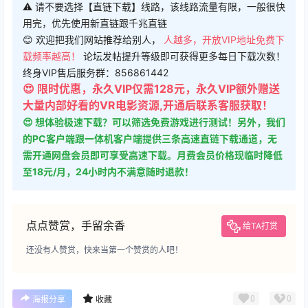
⚠ 请不要选择【直链下载】线路，该线路流量有限，一般很快
用完，优先使用新直链跟千兆直链
😊 欢迎把我们网站推荐给别人，
人越多，开放VIP地址免费下
载频率越高！
论坛发帖提升等级即可获得更多每日下载次数！
终身VIP售后服务群：856861442
😍 限时优惠，永久VIP仅需128元，永久VIP额外赠送
大量内部好看的VR电影资源,开通后联系客服获取！
😍 想体验极速下载？可以筛选免费游戏进行测试！另外，我们
的PC客户端跟一体机客户端提供三条高速直链下载通道，无
需开通网盘会员即可享受高速下载。月费会员价格现临时降低
至18元/月，24小时内不满意随时退款！
点点赞赏，手留余香
给TA打赏
还没有人赞赏，快来当第一个赞赏的人吧！
0
0
海报分享
收藏