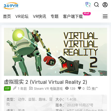
Hot
首页
VR论坛
VR快讯
专题
客户端下载
Quest
虚拟现实 2 (Virtual Virtual Reality 2)
VIP
1 年前
Steam VR 电脑游戏
139
0
推广
类型：
动作、益智、趣味、冒
大小：
1.4GB
险
版本：
2022年10月27号
语言：
英语
平台：
HTC VIVE / Oculus Rift