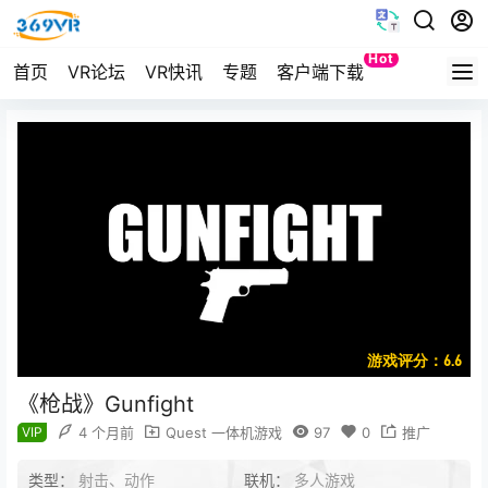
Hot
首页
VR论坛
VR快讯
专题
客户端下载
Quest
游戏评分：6.6
《枪战》Gunfight
VIP
4 个月前
Quest 一体机游戏
97
0
推广
类型：
射击、动作
联机：
多人游戏