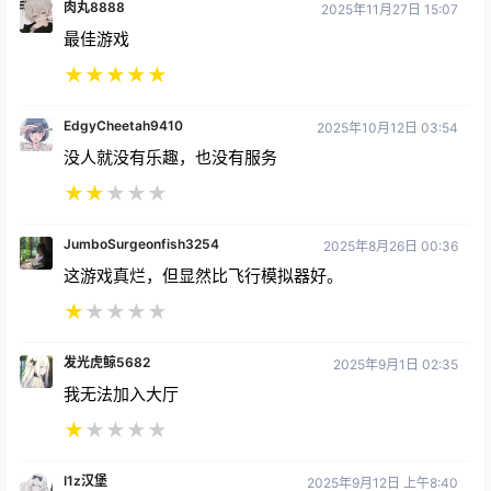
肉丸8888
2025年11月27日 15:07
最佳游戏
★
★
★
★
★
EdgyCheetah9410
2025年10月12日 03:54
没人就没有乐趣，也没有服务
★
★
★
★
★
JumboSurgeonfish3254
2025年8月26日 00:36
这游戏真烂，但显然比飞行模拟器好。
★
★
★
★
★
发光虎鲸5682
2025年9月1日 02:35
我无法加入大厅
★
★
★
★
★
I1z汉堡
2025年9月12日 上午8:40