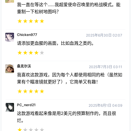
我一直在等这个……我超爱使命召唤里的枪战模式。能
重制一下松树地图吗？
★
★
★
★
★
Chicken977
2025年6月30日 02:07
请添加更血腥的画面，比如血溅之类的。
★
★
★
★
★
桑克尔沃
2025年7月3日 03:11
我喜欢这款游戏，因为每个人都使用相同的枪（虽然如
果有个瞄准镜就更好了），它简单又有趣！
★
★
★
★
★
PC_nerd21
2025年6月1日 04:09
这款游戏看起来像是用2美元的预算制作的，而且很
烂。
★
★
★
★
★