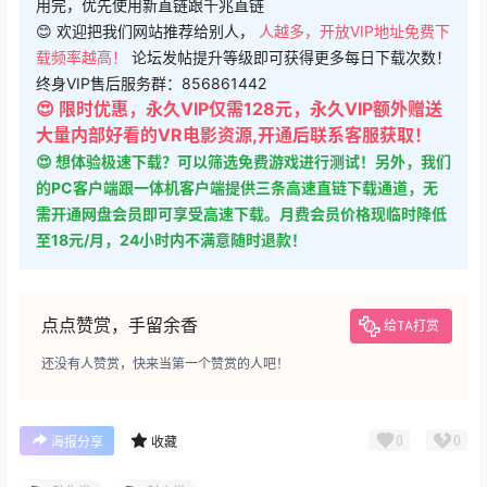
用完，优先使用新直链跟千兆直链
😊 欢迎把我们网站推荐给别人，
人越多，开放VIP地址免费下
载频率越高！
论坛发帖提升等级即可获得更多每日下载次数！
终身VIP售后服务群：856861442
😍 限时优惠，永久VIP仅需128元，永久VIP额外赠送
大量内部好看的VR电影资源,开通后联系客服获取！
😍 想体验极速下载？可以筛选免费游戏进行测试！另外，我们
的PC客户端跟一体机客户端提供三条高速直链下载通道，无
需开通网盘会员即可享受高速下载。月费会员价格现临时降低
至18元/月，24小时内不满意随时退款！
点点赞赏，手留余香
给TA打赏
还没有人赞赏，快来当第一个赞赏的人吧！
0
0
海报分享
收藏