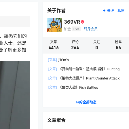
关于作者
关注
私信
369VR
铂金
Lv3
终身会员
互动，熟悉它们的
文章
评论
关注
粉丝
业人士，还是
4416
264
0
56
要了解更多知
[文章]
j'k'm'n
[文章]
《狩猎射击游戏：狙击模拟器》Hunting
Shooter: Sniper Simulator
[文章]
《植物大战僵尸》Plant Counter Attack
[文章]
《鱼类大战》Fish Battles
Ta的全部动态
文章聚合