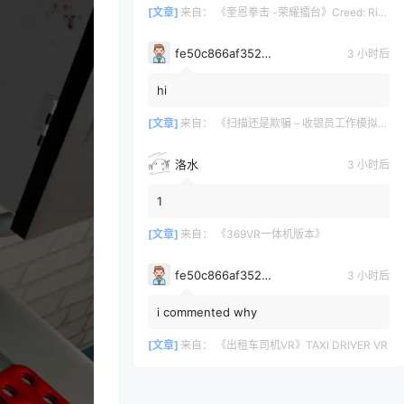
[文章]
来自：
《奎恩拳击 -荣耀擂台》Creed: Rise to Glory
fe50c866af35290a170a6675cb0d97d11678
3 小时后
hi
[文章]
来自：
《扫描还是欺骗 – 收银员工作模拟器》Scan or Scam – Cashier Job Simulator
洛水
3 小时后
1
[文章]
来自：
《369VR一体机版本》
fe50c866af35290a170a6675cb0d97d11678
3 小时后
i commented why
[文章]
来自：
《出租车司机VR》TAXI DRIVER VR