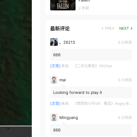
Fallen
2 年前
最新评论
PREV
NEXT
。26213
5 小时后
666
[文章]
来自：
《二次元角色》VRChat
mal
5 小时后
Looking forward to play it
[文章]
来自：
《愤怒的小鸟VR：猪岛》Angry Birds VR: Isle of Pigs
Mingyang
4 小时后
666