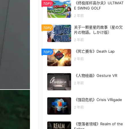
《终极挥杆高尔夫》ULTIMAT
TOP1
E SWING GOLF
2 年前
关于一颗星星的故事（星の欠
TOP2
片の物語。しかけ版）
2 年前
《死亡赛车》Death Lap
TOP3
2 年前
《人物绘画》Gesture VR
2 年前
《强窃危机》Crisis VRigade
2 年前
《堕落者领域》Realm of the