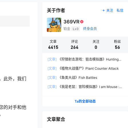
关于作者
关注
私信
369VR
铂金
Lv3
终身会员
文章
评论
关注
粉丝
4415
264
0
56
[文章]
《狩猎射击游戏：狙击模拟器》Hunting
Shooter: Sniper Simulator
[文章]
《植物大战僵尸》Plant Counter Attack
[文章]
《鱼类大战》Fish Battles
。此外，我们
[文章]
《我是老鼠：冒险模拟器》I am Mouse :
Adventure Simulator
Ta的全部动态
您的对手和他
。
文章聚合