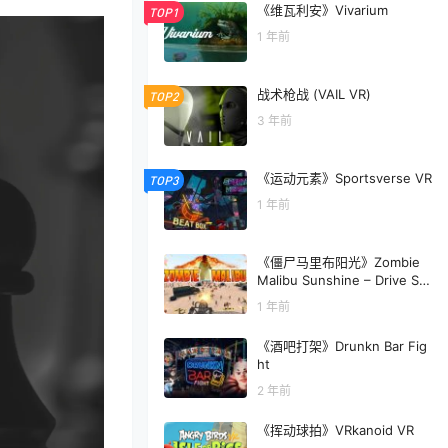
《维瓦利安》Vivarium
TOP1
1 年前
战术枪战 (VAIL VR)
TOP2
3 年前
《运动元素》Sportsverse VR
TOP3
1 年前
《僵尸马里布阳光》Zombie
Malibu Sunshine – Drive Sh
ooter
1 年前
《酒吧打架》Drunkn Bar Fig
ht
2 年前
《挥动球拍》VRkanoid VR