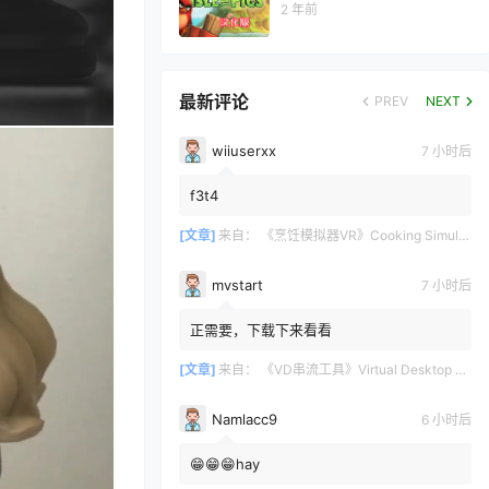
2 年前
最新评论
PREV
NEXT
wiiuserxx
7 小时后
f3t4
[文章]
来自：
《烹饪模拟器VR》Cooking Simulator VR
mvstart
7 小时后
正需要，下载下来看看
[文章]
来自：
《VD串流工具》Virtual Desktop 破解版
Namlacc9
6 小时后
😁😁😁hay