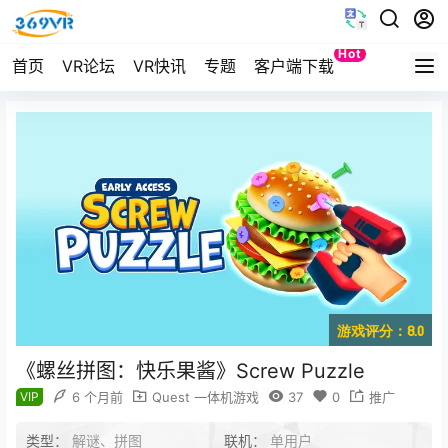
Hot
首页
VR论坛
VR快讯
专题
客户端下载
Quest
游戏评分：8.0
《螺丝拼图：快乐果酱》Screw Puzzle
VIP
6 个月前
Quest 一体机游戏
37
0
推广
类型：
解谜、拼图
联机：
单用户