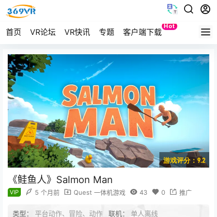
Hot
首页
VR论坛
VR快讯
专题
客户端下载
Quest
游戏评分：9.2
《鲑鱼人》Salmon Man
VIP
5 个月前
Quest 一体机游戏
43
0
推广
类型：
平台动作、冒险、动作
联机：
单人离线