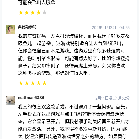
可能会飞出去哦😉
★
★
★
★
★
桑德斯泰特
2026年1月24日 04:55
我的右臂好痛，差点打碎玻璃杯，而且我玩了好多次都
跟鱼儿一起游😂。这游戏特别适合让人气到想退出，
但你会怪自己而不是游戏。这游戏里有很多速通的可
能。物理引擎也很棒！可能有点太好了，比如你想挠挠
鼻子，结果却摔倒了，还得再爬上来😅。如果你喜欢
这种类型的游戏，那绝对值得入手。
★
★
★
★
★
mattman6886
2月11日凌晨1点52分
我真的很喜欢这款游戏。不过遇到了一些问题。首先，
左手模式在退出游戏并点击“继续”后不会保持激活状
态。它会显示已开启，但我必须手动关闭再重新开启才
能再次激活。另外，我不得不多次重新开始，因为“继
续”按钮会把我传送到游戏世界之外的地方。如果暂停