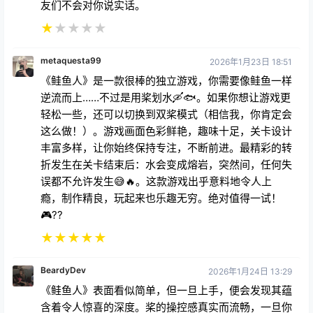
友们不会对你说实话。
★
★
★
★
★
metaquesta99
2026年1月23日 18:51
《鲑鱼人》是一款很棒的独立游戏，你需要像鲑鱼一样
逆流而上……不过是用桨划水🛶🐟。如果你想让游戏更
轻松一些，还可以切换到双桨模式（相信我，你肯定会
这么做！）。游戏画面色彩鲜艳，趣味十足，关卡设计
丰富多样，让你始终保持专注，不断前进。最精彩的转
折发生在关卡结束后：水会变成熔岩，突然间，任何失
误都不允许发生😅🔥。这款游戏出乎意料地令人上
瘾，制作精良，玩起来也乐趣无穷。绝对值得一试！
🎮??
★
★
★
★
★
BeardyDev
2026年1月24日 13:29
《鲑鱼人》表面看似简单，但一旦上手，便会发现其蕴
含着令人惊喜的深度。桨的操控感真实而流畅，一旦你