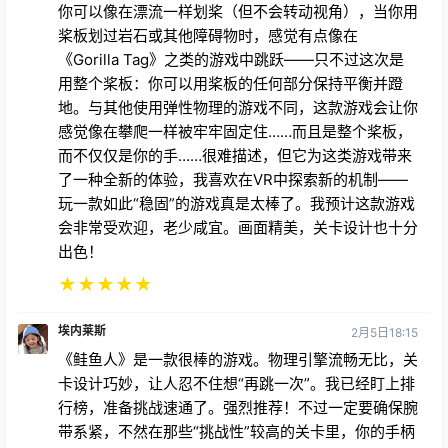
你可以像在漂流一样划桨（但不会转动视角），当你用
桨板划过岩石或其他障碍物时，感觉有点像在
《Gorilla Tag》之类的游戏中跳跃——只不过这次是
用整个桨板：你可以用桨板的任何部分保持平衡并蹬
地。与其他使用弹性物理的游戏不同，这款游戏会让你
感觉像在攀爬一样被牢牢固定住……而且是整个桨板，
而不仅仅是你的手……很难描述，但它为这类游戏带来
了一种全新的体验，我喜欢在VR中探索新的机制——
玩一款如此“稳固”的游戏真是太棒了。我预计这款游戏
会非常受欢迎，老少咸宜。画面精美，关卡设计也十分
出色！
★
★
★
★
★
埃内莱斯
2月5日18:15
《鲑鱼人》是一款很棒的游戏。物理引擎流畅无比，关
卡设计巧妙，让人忍不住想“再跳一次”。我已经盯上排
行榜，准备挑战速通了。强烈推荐！不过一定要确保腕
带系紧，不然在那些“挑战性”较高的关卡里，你的手柄