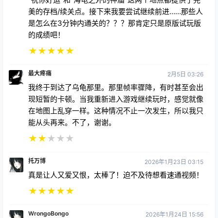
美的存档/续关点。接下来我要尝试继续前进……那些人
是怎么在3分钟内通关的？？？那肯定只是原版试玩版
的成绩吧！
★
★
★
★
★
最大疼痛
2月5日 03:26
我终于到达了乌龟那里。那里帧率骤降，有时甚至会出
现短暂的卡顿。当我重新进入游戏继续玩时，感觉就像
在地图上乱穿一样。这种情况不止一次发生，所以我只
能从头再来。不了，谢谢。
★
★
★
★
★
托万博
2026年1月23日 03:15
真是让人又爱又恨，太棒了！迫不及待想看速通视频！
★
★
★
★
★
WrongoBongo
2026年1月24日 15:56