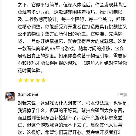
之下，它似乎很简单，但深入体验后，你会发现其背后
蕴藏着多少匠心。这款游戏围绕着技巧、物理机制以
及……挫败感而设计。每一个障碍，每一个关卡，都经
过精心调整。你能感受到开发者在打造既具有挑战性又
公平的物理引擎方面所付出的心血。它精准、充满挑
战，一旦你开始掌握它，就会获得巨大的成就感。这是
一款看似简单的VR平台游戏，随着时间的推移，它会
展现出真正的深度。如果你喜欢基于物理引擎、需要耐
心和技巧才能获得回报的游戏，《鲑鱼人》绝对值得你
花时间体验。
★
★
★
★
★
GizmoDemi
3天前
对我来说，这游戏太让人沮丧了，根本没法玩。也许是
我漏掉了什么，但真的不好玩。球拍会碰到太多东西，
而且碰到任何东西都控制不了。我什么游戏都愿意尝
试，但这个游戏我真的玩不下去了。显然其他人很喜
欢，这很好，希望你们玩得开心。我会给开发者打3