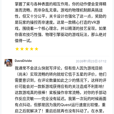
掌握了桨与各种表面的相互作用，你的动作便会变得精
准而流畅，而非杂乱无章。游戏的物理机制颇具挑战
性，但又十分公平，关卡设计也强化了这一点，奖励的
是玩家的操控而非速度。这是一款精心打造的VR游
戏，围绕着一个核心理念，并以精湛的技艺呈现，如果
你喜欢技巧性强、物理引擎驱动的游戏玩法，那么绝对
值得一试。
★
★
★
★
★
DavoDivide
2026年1月23日 07:12
我通常不会这么快就写评论，但有些人因为游戏目前
（尚未）实现流畅的转向就给它低于五星的评价，他们
需要意识到，在评论数量如此之少的情况下，这样的评
价可能会对一款新游戏获得应有的关注造成不利影响！
这款游戏真的很棒！桨板操作非常流畅，对你的手部动
作反应灵敏——完全没有延迟。我第一次玩的时候画面
有点抖动，但那是因为我的Quest运行速度比较慢，重
启之后就解决了！重启后就再也没有抖动了。在水里，