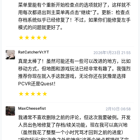
菜单里能有个重新开始检查点的选项就好了，这样就不
用每次都退出到主菜单再点击“继续”了。更新：检查点
存档系统似乎已经修复了！不过，如果你们能修复左手
模式的问题就更好了。
★
★
★
★
★
RatCatcherVr.YT
2026年1月23日 21:55
真是太棒了！虽然可能还有一些可以改进的地方，比如
移动方式，但地图和游戏玩法已经非常有趣了。我强烈
推荐你现在就入手这款游戏，无论你还在犹豫是选择
PCVR还是Quest！
★
★
★
★
★
MaxCheesefist
2月10日 06:58
我通常不喜欢删除之前的评论，但这次我要破例。开发
人员出色地修复了存档/续关功能，现在我可以高兴地
（虽然我花了整整一个小时咒骂才回到之前的进度）
“祝你好运”和“海龟之外的神庙”这两个地点都提供了完