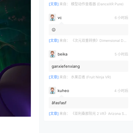
[文章]
来自：
模型动作查看器 (DanceXR Pure)
vc
6 小时后
😖
[文章]
来自：
《次元双重转换》Dimensional Double Shift
beika
5 小时后
ganxiefenxiang
[文章]
来自：
水果忍者 (Fruit Ninja VR)
kuheo
4 小时后
âfasfasf
[文章]
来自：
《亚利桑那阳光 2 VR》Arizona Sunshine? 2