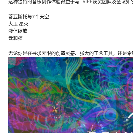
这种独特的音乐创作体验得益于与TRIPP获奖团队及全球
蒂亚斯托与7个天空
大卫·星火
液体绽放
云和弦
无论你是在寻求无限的创造灵感、强大的正念工具，还是希