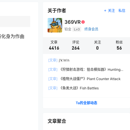
关于作者
关注
私信
369VR
铂金
Lv3
终身会员
将化身为作曲
文章
评论
关注
粉丝
4416
264
0
56
[文章]
j'k'm'n
[文章]
《狩猎射击游戏：狙击模拟器》Hunting
Shooter: Sniper Simulator
[文章]
《植物大战僵尸》Plant Counter Attack
[文章]
《鱼类大战》Fish Battles
Ta的全部动态
文章聚合