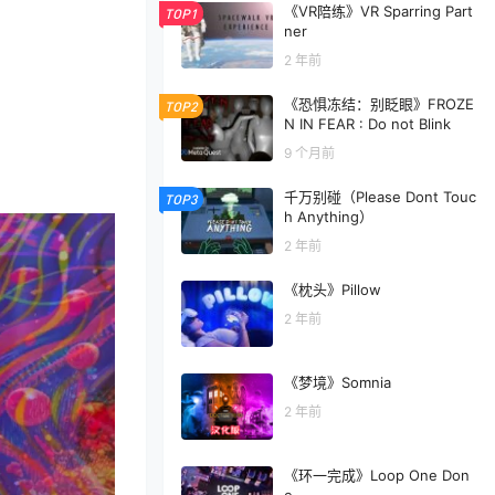
《VR陪练》VR Sparring Part
TOP1
ner
2 年前
《恐惧冻结：别眨眼》FROZE
TOP2
N IN FEAR : Do not Blink
9 个月前
千万别碰（Please Dont Touc
TOP3
h Anything）
2 年前
《枕头》Pillow
2 年前
《梦境》Somnia
2 年前
《环一完成》Loop One Don