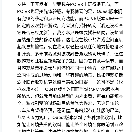
支持一下开发者，毕竟我在PC VR上玩得很开心，而
PC VR也是抢先体验版。令我惊喜的是，Quest版本拥
有完整的移动和点击转向功能，而PC VR版本却是一个
固定的波次射击游戏，完全没有摇杆转向（我还没检查
它是否已经更新）。我原本只是想要摇杆转向，没想到
居然是完整的移动功能，这让我在较小的游戏空间里玩
起来更加愉快，现在我可以轻松地从任何地方拾取酒水
和弹药。多年前我就对波次射击游戏感到厌倦了，但这
款游戏却让我重新燃起了兴趣，因为它有故事情节，而
且游戏场景不会长时间停留在同一个地方，还有游戏引
擎内生成的过场动画和一些有趣的场景，比如游戏初期
驾驶联合收割机穿过僵尸遍布的田野——这可不是《模
拟农场VR》。Quest版本的画面当然比PC VR版本有
所缩水，但就我目前体验到的内容来看，所有功能都齐
全。游戏引擎的过场动画依然气势恢宏，无论是18轮
卡车从高架桥坠落，还是僵尸鸟叼起布娃娃般的尸体，
都令人叹为观止。Quest版本新增了各种强化饮料，比
如能让环境失重的饮料、能让整个环境在你眼前瞬间改
变的饮料等等，这些饮料都非常有趣，令人惊喜。我希