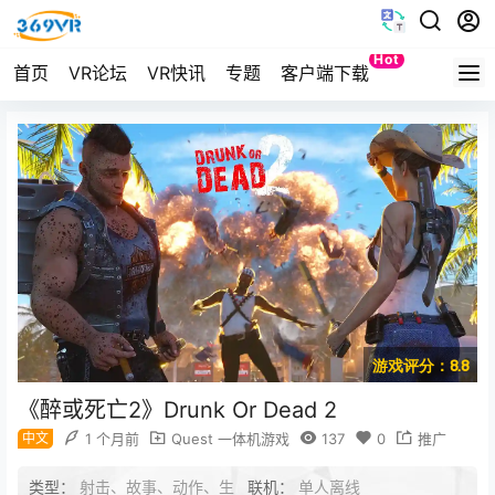
Hot
首页
VR论坛
VR快讯
专题
客户端下载
Quest
游戏评分：8.8
《醉或死亡2》Drunk Or Dead 2
中文
1 个月前
Quest 一体机游戏
137
0
推广
类型：
射击、故事、动作、生
联机：
单人离线