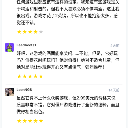
任何游戏里都应该有这样的设定。我知道有些游戏是关
于喝酒和射击的，但我不太喜欢必须不停喝酒，这让我
很出戏。游戏才花了2英镑，所以也不能抱怨太多，感
觉还不错。
★
★
★
★
★
Leadboots1
4天前
好吧，这游戏的画面能拿奖吗……不能。但是，它好玩
吗？值得花时间玩吗？绝对值得！绝对不适合儿童，但
绝对是能让你玩得开心又有点傻气，强烈推荐！
★
★
★
★
★
LeonNG8
14天前
虽然它算不上什么获奖游戏，但2.99美元的价格来说
质量非常不错，它对僵尸游戏进行了全新的诠释，而且
做得相当出色。
★
★
★
★
★