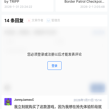
by TRIPP
Border Patrol Checkpoint
Control
2026-1-31 23:24:22
2026-2-1 2:05:48
14 条回复
文章作者
管理员
A
M
欢迎您，新朋友，感谢参与互动！
确认修改
您必须登录或注册以后才能发表评论
登录
提交
JonnyJamesC
2026年1月11日 15:14
我立刻就购买了这款游戏，因为我想在抢先体验阶段就