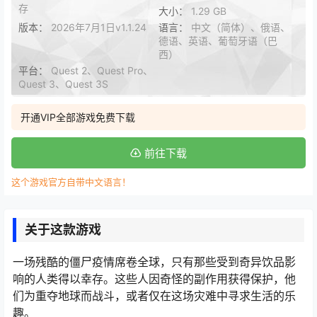
存
大小：
1.29 GB
版本：
2026年7月1日v1.1.24
语言：
中文（简体）、俄语、
德语、英语、葡萄牙语（巴
西）
平台：
Quest 2、Quest Pro、
Quest 3、Quest 3S
开通VIP全部游戏免费下载
前往下载
这个游戏官方自带中文语言！
关于这款游戏
一场残酷的僵尸疫情席卷全球，只有那些受到奇异饮品影
响的人类得以幸存。这些人因奇怪的副作用获得保护，他
们为重夺地球而战斗，或者仅在这场灾难中寻求生活的乐
趣。