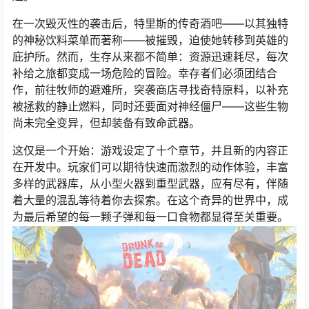
在一次毁灭性的袭击后，特里斯的传奇酒吧——以其独特
的神秘饮料菜单而著称——被摧毁，迫使她转移到英雄的
庇护所。然而，生存从来都不简单：资源迅速耗尽，每次
补给之旅都变成一场危险的冒险。幸存者们必须团结合
作，前往牧师的避难所，突袭商店寻找奇特原料，以补充
被拯救的静止燃料，同时还要面对神经僵尸——这些生物
尚未完全变异，但却装备有致命武器。
这仅是一个开始：游戏设定了十个章节，并且新的内容正
在开发中。玩家们可以期待快速而激烈的动作体验，丰富
多样的武器库，从小型火器到重型武器，应有尽有，伴随
着大量的混乱等待着你去探索。在这个奇异的世界中，成
为最后希望的每一颗子弹和每一口食物都显得至关重要。