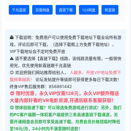
千兆直链
百度网盘
直链下载
123网盘
新直链
👻 下载说明：免费用户可以使用免费下载地址下载全站所有游
戏，评论后即可下载，（选择下载框上方免费下载地址），
VIP下载地址会不定时免费开放
⚠ 请不要选择【直链下载】线路，该线路流量有限，一般很快
用完，优先使用新直链跟千兆直链
😊 欢迎把我们网站推荐给别人，
人越多，开放VIP地址免费下
载频率越高！
论坛发帖提升等级即可获得更多每日下载次数！
终身VIP售后服务群：856861442
😍 限时优惠，永久VIP仅需128元，永久VIP额外赠送
大量内部好看的VR电影资源,开通后联系客服获取！
😍 想体验极速下载？可以筛选免费游戏进行测试！另外，我们
的PC客户端跟一体机客户端提供三条高速直链下载通道，无
需开通网盘会员即可享受高速下载。月费会员价格现临时降低
至18元/月，24小时内不满意随时退款！