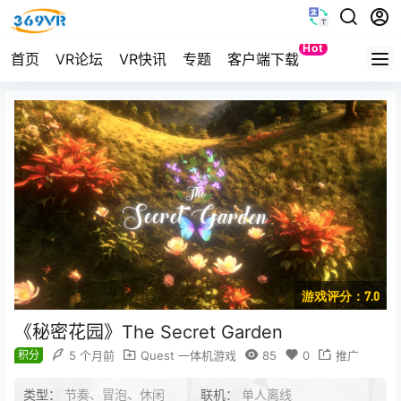
Hot
首页
VR论坛
VR快讯
专题
客户端下载
Quest
游戏评分：7.0
《秘密花园》The Secret Garden
积分
5 个月前
Quest 一体机游戏
85
0
推广
类型：
节奏、冒泡、休闲
联机：
单人离线