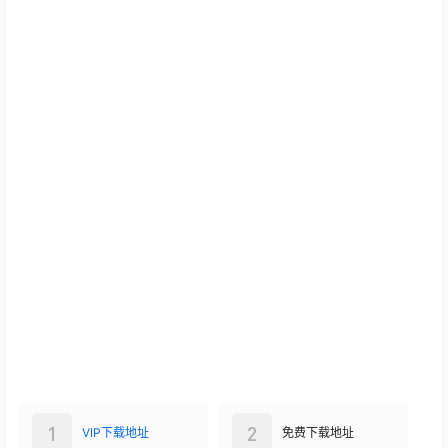
1
2
VIP下载地址
免费下载地址