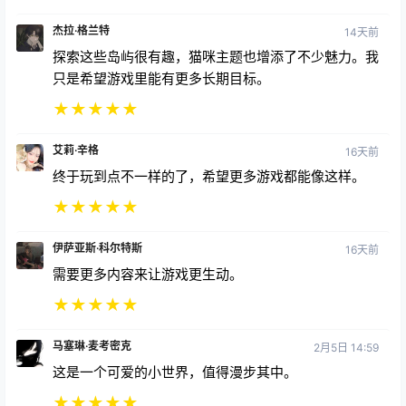
杰拉·格兰特
14天前
探索这些岛屿很有趣，猫咪主题也增添了不少魅力。我
只是希望游戏里能有更多长期目标。
★
★
★
★
★
艾莉·辛格
16天前
终于玩到点不一样的了，希望更多游戏都能像这样。
★
★
★
★
★
伊萨亚斯·科尔特斯
16天前
需要更多内容来让游戏更生动。
★
★
★
★
★
马塞琳·麦考密克
2月5日 14:59
这是一个可爱的小世界，值得漫步其中。
★
★
★
★
★