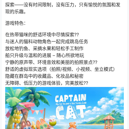
探索——没有时间限制，没有压力，只有愉悦的氛围和发
现的乐趣。
游戏特色：
在热带猫咪的舒适环境中尽情探索??
与迷人的猫科动物角色一起完成跳岛任务
放松地钓鱼、采摘水果和轻松手工制作
船只升级与温和的进展 – 随心所欲地玩
宁静的原声带、环境音效和美丽的拍照景点??
舒适的虚拟现实选项（拍照/视频、小视频、坐立模式）
隐藏在群岛中的收藏品、化妆品和秘密
无障碍、低压力的游戏体验，完美放松??