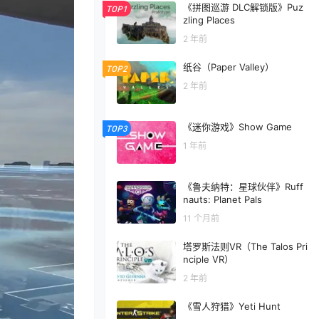
《拼图巡游 DLC解锁版》Puz
TOP1
zling Places
2 年前
纸谷（Paper Valley）
TOP2
2 年前
《迷你游戏》Show Game
TOP3
1 年前
《鲁夫纳特：星球伙伴》Ruff
nauts: Planet Pals
11 个月前
塔罗斯法则VR（The Talos Pri
nciple VR）
2 年前
《雪人狩猎》Yeti Hunt