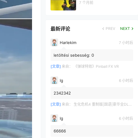
7 个月前
最新评论
PREV
NEXT
Harlekim
7 小时后
letöltési sebesség: 0
[文章]
来自：
《弹球特效》Pinball FX VR
lg
6 小时后
2342342
[文章]
来自：
生化危机4 重制版|国语|豪华全DLC（Resident Evil 4 VR）
lg
6 小时后
66666