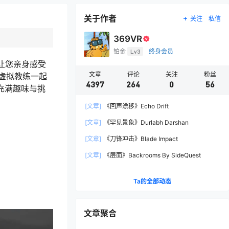
关于作者
关注
私信
369VR
铂金
Lv3
终身会员
，让您亲身感受
文章
评论
关注
粉丝
虚拟教练一起
4397
264
0
56
供充满趣味与挑
[文章]
《回声漂移》Echo Drift
[文章]
《罕见景象》Durlabh Darshan
[文章]
《刀锋冲击》Blade Impact
[文章]
《层面》Backrooms By SideQuest
Ta的全部动态
文章聚合