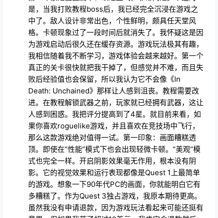
是，当我打败教程boss后，我已经完全沉浸在游戏之
中了。敌人设计非常出色，个性鲜明，颇具任天堂风
格。卡顿现象过了一段时间后就消失了。我怀疑这是因
为游戏启动后很久还在缓存资源。游戏玩法极其有趣，
我相信随着我不断学习，游戏体验会越来越好。第一个
真正的关卡很快就把我干掉了，但感觉并不难，而且失
败后经验值也会保留，所以我认为它不会像《In
Death: Unchained》那样让人感到沮丧。教程需要改
进。在教程解锁武器之前，玩家就已经拥有武器，这让
人感到困惑。我把评分提高到了4星。就目前来看，如
果你喜欢roguelike游戏，并且喜欢在竞技场中飞行，
那么这款游戏绝对值得一试。第一印象：画面糟糕透
顶。即使在“性能”模式下也会出现轻微卡顿。“美观”模
式也完全一样。开启阴影效果毫无作用，根本没有阴
影。它的视觉效果和运行表现都像是Quest 1上最简单
的游戏。想象一下90年代PC的画面，你就能明白它有
多糟糕了。作为Quest 3独占游戏，我原本期待更高。
虽然我没有申请退款，因为游戏玩法看起来可能还挺有