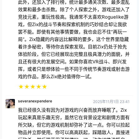
此外，还加入了排行榜，统计最多通关次数、最多混乱
效果和最多击杀数。除了个人探索之外，游戏还加入了
竞技元素，重玩性极高。我通常不太喜欢Roguelike游
戏，但Zix的战斗节奏和探索机制的巧妙结合却让我欲
罢不能。即使有其他事情要做，我也会忍不住“再玩一
局”。Zix隐藏的内容远比解释的要多，这个世界里隐藏
着许多秘密，等待你去探索发现。目前Zix仍处于抢先
体验阶段，但它已经展现出完整且极具潜力的面貌，并
且还有很大的发展空间。如果你喜欢VR战斗、即兴发
挥，或者只是想体验一些不同于传统节奏游戏或射击游
戏的作品，那么Zix绝对值得你一试。
★
★
★
★
★
severanexpendere
2025年11月1日 23:41
我已经很久没有因为对游戏的兴奋而放弃睡眠了。Zix
玩起来真是乐趣无穷，虽然它在背景设定和剧情方面有
所欠缺，但它的游戏机制却弥补了这一点。你可以捡起
物品并立即使用。你可以高高跃起，踩踏敌人，直接进