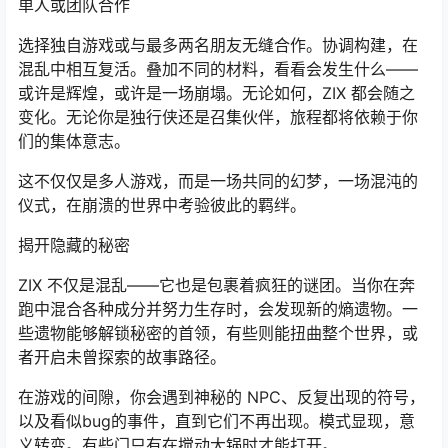
单人或团队合作
选择独自游戏或与最多两名朋友无缝合作。协调构建，在
混乱中相互复活。叠加不同的材料，看看会发生什么——
或许是辉煌，或许是一场崩塌。无论如何，ZIX 都会随之
变化。无论你是独行侠还是召集伙伴，旅程都将依赖于你
们的集体意志。
这不仅仅是多人游戏，而是一场共同的幻梦，一场混沌的
仪式，在崩溃的世界中考验彼此的羁绊。
揭开隐藏的秘密
ZIX 不仅是混乱——它也是包裹着疯狂的谜团。当你在奔
跑中混合各种成分并努力生存时，会发现新的熵遗物。一
些遗物能够解锁秘密的首领，有些则能扭曲整个世界，或
者开启未曾探索的故事路径。
在游戏的间隙，你会遇到神秘的 NPC、反复出现的符号，
以及看似bug的事件，直到它们不再出现。模式显现，意
义转变。有些门只有在搅动大锅时才能打开。