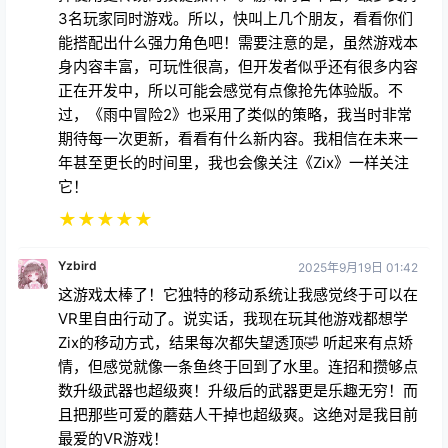
3名玩家同时游戏。所以，快叫上几个朋友，看看你们
能搭配出什么强力角色吧！需要注意的是，虽然游戏本
身内容丰富，可玩性很高，但开发者似乎还有很多内容
正在开发中，所以可能会感觉有点像抢先体验版。不
过，《雨中冒险2》也采用了类似的策略，我当时非常
期待每一次更新，看看有什么新内容。我相信在未来一
年甚至更长的时间里，我也会像关注《Zix》一样关注
它！
★
★
★
★
★
Yzbird
2025年9月19日 01:42
这游戏太棒了！它独特的移动系统让我感觉终于可以在
VR里自由行动了。说实话，我现在玩其他游戏都想学
Zix的移动方式，结果每次都失望透顶🤣 听起来有点矫
情，但感觉就像一条鱼终于回到了水里。连招和攒够点
数升级武器也超级爽！升级后的武器更是乐趣无穷！而
且把那些可爱的蘑菇人干掉也超级爽。这绝对是我目前
最爱的VR游戏！