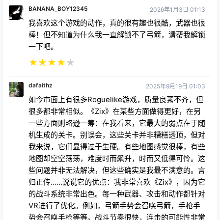
BANANA_BOY12345
2026年1月3日 01:13
我喜欢这个游戏的动作，真的很有趣也很酷，武器也很
棒！但不知道为什么我一直解锁不了弓箭，请帮我解锁
一下吧。
★
★
★
★
★
dafaithz
2025年9月19日 01:03
如今市面上有很多Roguelike游戏，质量良莠不齐，但
很多都非常相似。《Zix》在某些方面做得更好，在另
一些方面则略逊一筹：在我看来，它最大的弱点在于随
机生成的关卡。别误会，这些关卡并非糟糕透顶，但对
我来说，它们显得过于生硬。有些地图感觉很棒，有些
地图却空空荡荡，难度时而飙升，时而又低得可怜。这
些问题并非无法解决，但这些确实是我最不满意的。言
归正传……说说它的优点：我非常喜欢《Zix》，因为它
的战斗系统非常出色。每一种武器、攻击和动作都针对
VR进行了优化。例如，弓箭手势会召唤弓箭，手枪手
势会召唤手枪等等。战斗节奏很快，连击的可能性非常