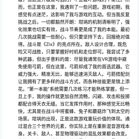
而，也正是在这里，我遇到了一些问题。游戏初期，我
感觉有点迷茫，这影响了我与游戏的互动。但当我反复
挑战之后，一切都豁然开朗：坩埚的机制清晰明了，强
化效果也切实有效，战斗节奏更是成了我的本能。最初
几次挑战需要一些耐心，但只要坚持下去，回报绝对值
得。战斗是《Zix》的亮点所在。敌人设计合理，既危
险又可战胜，只要掌握好时机和走位即可。我尝试了多
种武器，但出乎意料的是：尽管我通常在VR游戏中避
免使用弓箭，但在这里，弓箭却成了我的首选武器。它
威力强大、精准无比，能够迅速消灭敌人。弓箭搭配剑
让我拥有了更多样的战斗方式，而各种技能更是锦上添
花。“第一本能”系统需要几次练习才能熟练掌握，但一
旦上手，我的操作就更加自然流畅，闪避、攻击和投掷
都配合得天衣无缝。当它发挥作用时，那种感觉无比畅
快，尤其是在战斗中将蜜蜂、兔子和蘑菇炸飞到太空的
场景。坩埚的出现，正是这款游戏重玩价值的体现。通
过混合三个世界的元素，你实际上是在重新混音游戏本
身。关卡、敌人，甚至物理驱动的混乱效果都会改变。