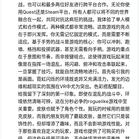
战，也可以和最多两位好友进行跨平台合作。无论你使
用Quest还是Steam平台，所有人都可以将不同的世界
融合在一起，共同对抗这疯狂的挑战。我体验了单人模
式和合作模式，两种模式都非常流畅。这款游戏的亮点
在于即兴发挥。你无需记忆固定的模式，而是需要不断
适应。基于手势的战斗是游戏的核心：你可以冲刺、跑
墙、格挡和投掷武器，甚至无需看向手柄。游戏的重点
在于意图和节奏，而非按键组合。这使得游戏玩起来就
像是在指挥一场混乱，将闪避、俯冲和攻击串联起来，
一旦掌握了技巧，就能自然流畅地进行。首先吸引我的
是画面。霓虹闪烁的环境既诡异又充满活力，发光的边
缘和超现实的氛围在VR中尤为突出。色彩搭配醒目，
给我留下了深刻的第一印象。即使在混乱的战斗中，环
境依然清晰可辨，这在分秒必争的roguelike游戏中至
关重要。皮肤也赋予了角色个性。我玩的时候用的是朋
克皮肤，而我的朋友则用了蘑菇皮肤，虽然它们只是装
饰性的，但却增添了趣味，而且不会影响游戏性能。对
于那些喜欢自定义的玩家，游戏也提供了可购买的升
级，但这些升级是可选的，不会破坏游戏的平衡性。然