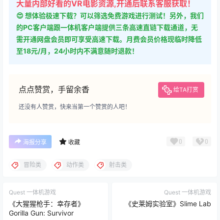
大量内部好看的VR电影资源,开通后联系客服获取！
😍 想体验极速下载？可以筛选免费游戏进行测试！另外，我们
的PC客户端跟一体机客户端提供三条高速直链下载通道，无
需开通网盘会员即可享受高速下载。月费会员价格现临时降低
至18元/月，24小时内不满意随时退款！
点点赞赏，手留余香
给TA打赏
还没有人赞赏，快来当第一个赞赏的人吧！
0
0
海报分享
收藏
冒险类
动作类
射击类
Quest 一体机游戏
Quest 一体机游戏
《大猩猩枪手：幸存者》
《史莱姆实验室》Slime Lab
Gorilla Gun: Survivor