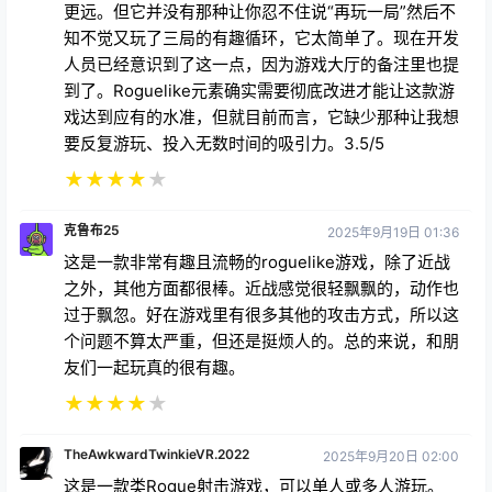
更远。但它并没有那种让你忍不住说“再玩一局”然后不
知不觉又玩了三局的有趣循环，它太简单了。现在开发
人员已经意识到了这一点，因为游戏大厅的备注里也提
到了。Roguelike元素确实需要彻底改进才能让这款游
戏达到应有的水准，但就目前而言，它缺少那种让我想
要反复游玩、投入无数时间的吸引力。3.5/5
★
★
★
★
★
克鲁布25
2025年9月19日 01:36
这是一款非常有趣且流畅的roguelike游戏，除了近战
之外，其他方面都很棒。近战感觉很轻飘飘的，动作也
过于飘忽。好在游戏里有很多其他的攻击方式，所以这
个问题不算太严重，但还是挺烦人的。总的来说，和朋
友们一起玩真的很有趣。
★
★
★
★
★
TheAwkwardTwinkieVR.2022
2025年9月20日 02:00
这是一款类Rogue射击游戏，可以单人或多人游玩。