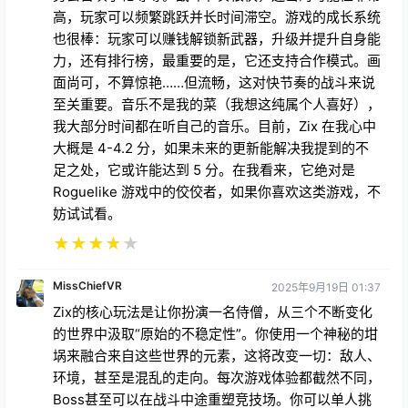
高，玩家可以频繁跳跃并长时间滞空。游戏的成长系统
也很棒：玩家可以赚钱解锁新武器，升级并提升自身能
力，还有排行榜，最重要的是，它还支持合作模式。画
面尚可，不算惊艳……但流畅，这对快节奏的战斗来说
至关重要。音乐不是我的菜（我想这纯属个人喜好），
我大部分时间都在听自己的音乐。目前，Zix 在我心中
大概是 4-4.2 分，如果未来的更新能解决我提到的不
足之处，它或许能达到 5 分。在我看来，它绝对是
Roguelike 游戏中的佼佼者，如果你喜欢这类游戏，不
妨试试看。
★
★
★
★
★
MissChiefVR
2025年9月19日 01:37
Zix的核心玩法是让你扮演一名侍僧，从三个不断变化
的世界中汲取“原始的不稳定性”。你使用一个神秘的坩
埚来融合来自这些世界的元素，这将改变一切：敌人、
环境，甚至是混乱的走向。每次游戏体验都截然不同，
Boss甚至可以在战斗中途重塑竞技场。你可以单人挑