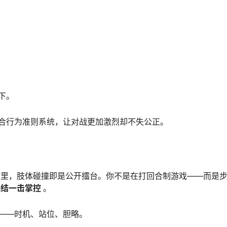
下。
合行为准则系统，让对战更加激烈却不失公正。
，在这里，肢体碰撞即是公开擂台。你不是在打回合制游戏——而是
终结一击掌控
。
——时机、站位、胆略。