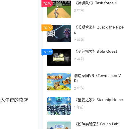
《特遣队9》Task force 9
TOP1
2 年前
《呱呱管道》Quack the Pipe
TOP2
s
2 年前
《圣经探索》Bible Quest
TOP3
3 年前
创造家园VR（Townsmen V
R）
2 年前
步入午夜的夜店
《星舰之家》Starship Home
1 年前
《粉碎实验室》Crush Lab