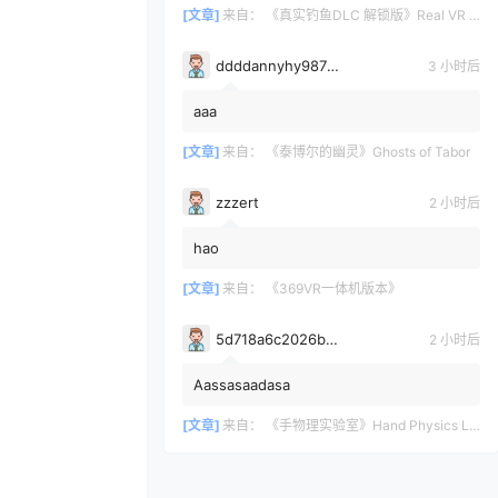
[文章]
来自：
《真实钓鱼DLC 解锁版》Real VR Fishing DLC
ddddannyhy987878
3 小时后
aaa
[文章]
来自：
《泰博尔的幽灵》Ghosts of Tabor
zzzert
2 小时后
hao
[文章]
来自：
《369VR一体机版本》
5d718a6c2026b3700bdc0c971e6d75361628
2 小时后
Aassasaadasa
[文章]
来自：
《手物理实验室》Hand Physics Lab