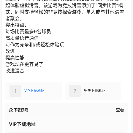
起体验虚拟滑雪。该游戏为竞技滑雪添加了“同步比赛”模
式，同时支持轻松的非竞技探索游戏，单人或与其他滑雪
者聚会。
突出特点：
每场比赛最多9名球员
高质量语音通信
可作为竞争和/或轻松体验玩
改进
提高性能
游戏现在更容易了
改进混合
1
2
VIP下载地址
免费下载地址
查看
下载权限
VIP下载地址