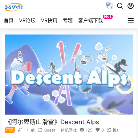
Hot
首页
VR论坛
VR快讯
专题
客户端下载
Quest
《阿尔卑斯山滑雪》Descent Alps
中文
1 年前
Quest 一体机游戏
125
0
推广