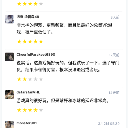
洛根·汤普森48
8天前
非常棒的游戏，更新频繁，而且是最好的免费VR游
戏，被严重低估了。
★
★
★
★
★
CheerfulParakeet6890
17天前
说实话，这游戏挺好玩的，但我试玩了一下，选了守门
员，结果卡顿得厉害，根本没法退出或者玩。
★
★
★
★
★
dstarsfanVHL
14天前
游戏真的很好玩，但是球杆和冰球的延迟非常高。
★
★
★
★
★
monster901
3月2日 05:39
增加阻挡功能。小孩子到处跑过来，把你的冰球拍走，