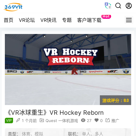
Hot
首页
VR论坛
VR快讯
专题
客户端下载
Quest
游戏评分：8.0
《VR冰球重生》VR Hockey Reborn
VIP
1 个月前
Quest 一体机游戏
27
0
推广
类型：
体育、模拟
联机：
单人、多人