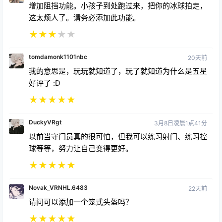
这太烦人了。请务必添加此功能。
★
★
★
★
★
tomdamonk1101nbc
20天前
我的意思是，玩玩就知道了，玩了就知道为什么是五星
好评了 :D
★
★
★
★
★
DuckyVRgt
3月8日凌晨1点41分
以前当守门员真的很可怕，但我可以练习射门、练习控
球等等，努力让自己变得更好。
★
★
★
★
★
Novak_VRNHL.6483
22天前
请问可以添加一个笼式头盔吗？
★
★
★
★
★