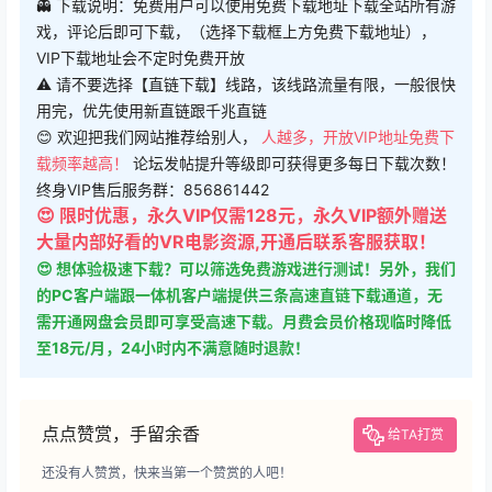
戏，评论后即可下载，（选择下载框上方免费下载地址），
VIP下载地址会不定时免费开放
⚠ 请不要选择【直链下载】线路，该线路流量有限，一般很快
用完，优先使用新直链跟千兆直链
😊 欢迎把我们网站推荐给别人，
人越多，开放VIP地址免费下
载频率越高！
论坛发帖提升等级即可获得更多每日下载次数！
终身VIP售后服务群：856861442
😍 限时优惠，永久VIP仅需128元，永久VIP额外赠送
大量内部好看的VR电影资源,开通后联系客服获取！
😍 想体验极速下载？可以筛选免费游戏进行测试！另外，我们
的PC客户端跟一体机客户端提供三条高速直链下载通道，无
需开通网盘会员即可享受高速下载。月费会员价格现临时降低
至18元/月，24小时内不满意随时退款！
点点赞赏，手留余香
给TA打赏
还没有人赞赏，快来当第一个赞赏的人吧！