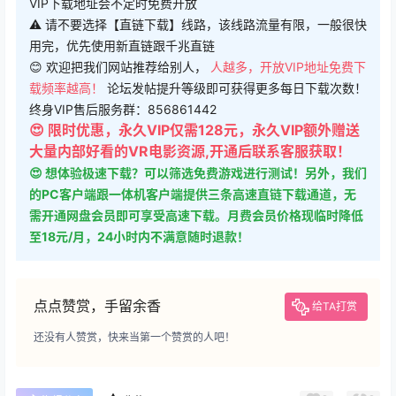
VIP下载地址会不定时免费开放
⚠ 请不要选择【直链下载】线路，该线路流量有限，一般很快
用完，优先使用新直链跟千兆直链
😊 欢迎把我们网站推荐给别人，
人越多，开放VIP地址免费下
载频率越高！
论坛发帖提升等级即可获得更多每日下载次数！
终身VIP售后服务群：856861442
😍 限时优惠，永久VIP仅需128元，永久VIP额外赠送
大量内部好看的VR电影资源,开通后联系客服获取！
😍 想体验极速下载？可以筛选免费游戏进行测试！另外，我们
的PC客户端跟一体机客户端提供三条高速直链下载通道，无
需开通网盘会员即可享受高速下载。月费会员价格现临时降低
至18元/月，24小时内不满意随时退款！
点点赞赏，手留余香
给TA打赏
还没有人赞赏，快来当第一个赞赏的人吧！