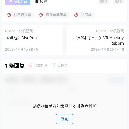
0
0
海报分享
收藏
体育培训类
健身与健康类
学习类
Quest 一体机游戏
Quest 一体机游戏
《碟池》DiscPool
《VR冰球重生》VR Hockey
Reborn
2026-4-16 19:38:45
2026-4-16 20:17:46
1 条回复
文章作者
管理员
A
M
欢迎您，新朋友，感谢参与互动！
确认修改
您必须登录或注册以后才能发表评论
登录