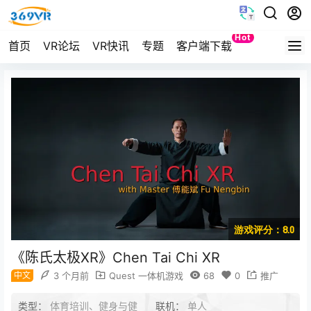
Hot
首页
VR论坛
VR快讯
专题
客户端下载
Quest
游戏评分：8.0
《陈氏太极XR》Chen Tai Chi XR
中文
3 个月前
Quest 一体机游戏
68
0
推广
类型：
体育培训、健身与健
联机：
单人