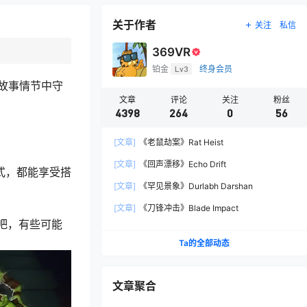
关于作者
关注
私信
369VR
铂金
Lv3
终身会员
故事情节中守
文章
评论
关注
粉丝
4398
264
0
56
[文章]
《老鼠劫案》Rat Heist
[文章]
《回声漂移》Echo Drift
式，都能享受搭
[文章]
《罕见景象》Durlabh Darshan
[文章]
《刀锋冲击》Blade Impact
吧，有些可能
Ta的全部动态
文章聚合