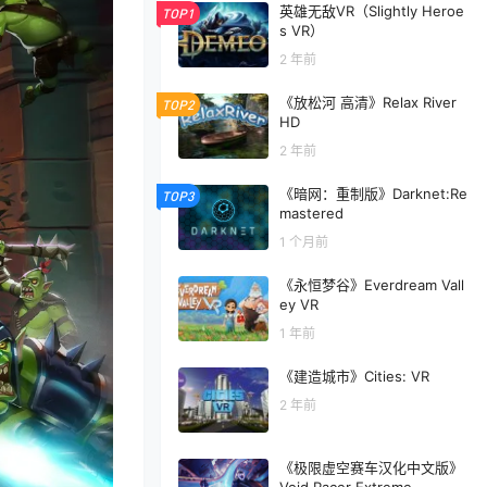
英雄无敌VR（Slightly Heroe
TOP1
s VR）
2 年前
《放松河 高清》Relax River
TOP2
HD
2 年前
《暗网：重制版》Darknet:Re
TOP3
mastered
1 个月前
《永恒梦谷》Everdream Vall
ey VR
1 年前
《建造城市》Cities: VR
2 年前
《极限虚空赛车汉化中文版》