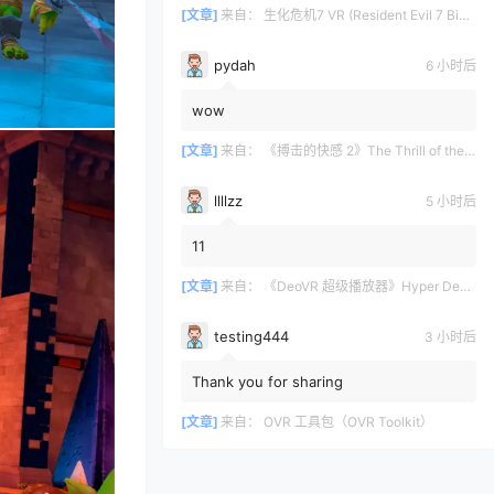
[文章]
来自：
生化危机7 VR (Resident Evil 7 Biohazard VR)
pydah
6 小时后
wow
[文章]
来自：
《搏击的快感 2》The Thrill of the Fight 2
llllzz
5 小时后
11
[文章]
来自：
《DeoVR 超级播放器》Hyper DeoVR – VR Video Streaming
testing444
3 小时后
Thank you for sharing
[文章]
来自：
OVR 工具包（OVR Toolkit）