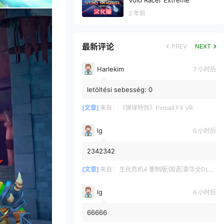
Void Racer Extreme
2 年前
最新评论
PREV
NEXT
Harlekim
7 小时后
letöltési sebesség: 0
[文章]
来自：
《弹球特效》Pinball FX VR
lg
6 小时后
2342342
[文章]
来自：
生化危机4 重制版|国语|豪华全DLC（Resident Evil 4 VR）
lg
6 小时后
66666