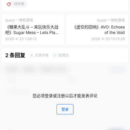
动作类
Quest 一体机游戏
Quest 一体机游戏
《糖果大乱斗 – 来玩快乐大战
《虚空的回响》AVO: Echoes
吧》Sugar Mess – Lets Play
of the Void
Jolly Battle
2026-4-23 1:38:13
2026-4-23 13:15:39
2 条回复
文章作者
管理员
A
M
欢迎您，新朋友，感谢参与互动！
确认修改
您必须登录或注册以后才能发表评论
登录