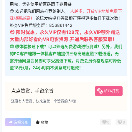
用完，优先使用新直链跟千兆直链
😊 欢迎把我们网站推荐给别人，
人越多，开放VIP地址免费下
载频率越高！
论坛发帖提升等级即可获得更多每日下载次数！
终身VIP售后服务群：856861442
😍 限时优惠，永久VIP仅需128元，永久VIP额外赠送
大量内部好看的VR电影资源,开通后联系客服获取！
😍 想体验极速下载？可以筛选免费游戏进行测试！另外，我们
的PC客户端跟一体机客户端提供三条高速直链下载通道，无
需开通网盘会员即可享受高速下载。月费会员价格现临时降低
至18元/月，24小时内不满意随时退款！
点点赞赏，手留余香
给TA打赏
还没有人赞赏，快来当第一个赞赏的人吧！
0
0
海报分享
收藏