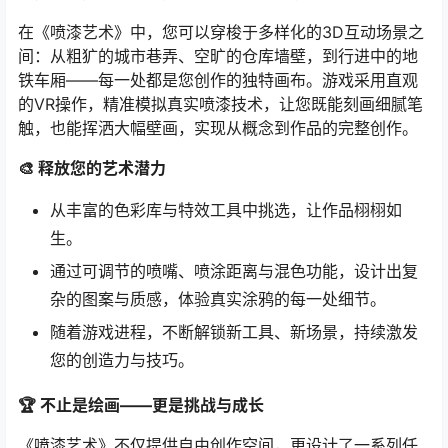
在《喷漆艺术》中，您可以穿梭于多样化的3D互动场景之
间：从粗犷的城市巷弄、空旷的仓库墙壁，到行进中的地
铁车厢——每一处都是您创作的独特画布。游戏采用直观
的VR操作，精准模拟真实喷漆技术，让您既能刻画细腻笔
触，也能挥洒大幅壁画，实现从概念到作品的完整创作。
🎨 释放您的艺术潜力
从丰富的色彩库与特效工具中挑选，让作品栩栩如
生。
通过可调节的喷嘴、喷涂距离与混色功能，设计出复
杂的图案与质感，体验真实涂鸦的每一处细节。
随着游戏进程，不断解锁新工具、新场景，持续激发
您的创造力与技巧。
🏆 不止是绘画——更是挑战与成长
《喷漆艺术》不仅提供自由创作空间，更设计了一系列任