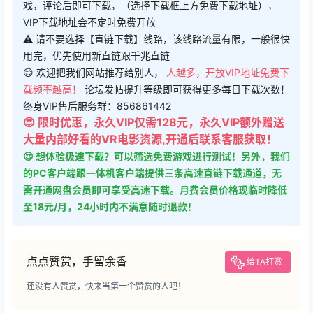
戏，评论后即可下载，（选择下载框上方免费下载地址），
VIP下载地址会不定时免费开放
⚠ 请不要选择【直链下载】线路，该线路流量有限，一般很快
用完，优先使用新直链跟千兆直链
😊 欢迎把我们网站推荐给别人，
人越多，开放VIP地址免费下
载频率越高！
论坛发帖提升等级即可获得更多每日下载次数！
终身VIP售后服务群：856861442
😍 限时优惠，永久VIP仅需128元，永久VIP额外赠送
大量内部好看的VR电影资源,开通后联系客服获取！
😍 想体验极速下载？可以筛选免费游戏进行测试！另外，我们
的PC客户端跟一体机客户端提供三条高速直链下载通道，无
需开通网盘会员即可享受高速下载。月费会员价格现临时降低
至18元/月，24小时内不满意随时退款！
点点赞赏，手留余香
给TA打赏
还没有人赞赏，快来当第一个赞赏的人吧！