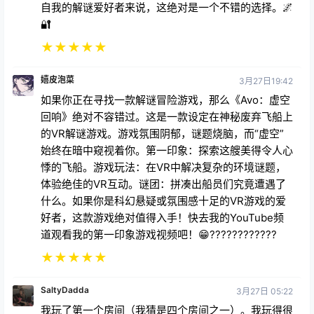
自我的解谜爱好者来说，这绝对是一个不错的选择。🌌
🔐
★
★
★
★
★
嬉皮泡菜
3月27日19:42
如果你正在寻找一款解谜冒险游戏，那么《Avo：虚空
回响》绝对不容错过。这是一款设定在神秘废弃飞船上
的VR解谜游戏。游戏氛围阴郁，谜题烧脑，而“虚空”
始终在暗中窥视着你。第一印象：探索这艘美得令人心
悸的飞船。游戏玩法：在VR中解决复杂的环境谜题，
体验绝佳的VR互动。谜团：拼凑出船员们究竟遭遇了
什么。如果你是科幻悬疑或氛围感十足的VR游戏的爱
好者，这款游戏绝对值得入手！快去我的YouTube频
道观看我的第一印象游戏视频吧！😁????????????
★
★
★
★
★
SaltyDadda
3月27日 05:22
我玩了第一个房间（我猜是四个房间之一）。我玩得很