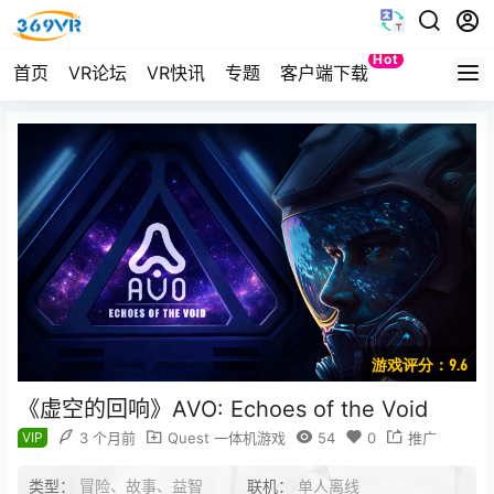
Hot
首页
VR论坛
VR快讯
专题
客户端下载
Quest
游戏评分：9.6
《虚空的回响》AVO: Echoes of the Void
VIP
3 个月前
Quest 一体机游戏
54
0
推广
类型：
冒险、故事、益智
联机：
单人离线