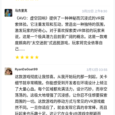
马杰里克
3月22日 上午8:30
《AVO：虚空回响》提供了一种神秘而沉浸式的VR探
索体验。它注重发现和互动，营造出一种独特的氛围，
激发玩家的好奇心。对于喜欢探索类VR体验的玩家来
说，这是一个极具潜力且前景广阔的概念。这是一款难
度颇高的“太空迷航”式逃脱游戏，玩家将完全依靠自
己……
★
★
★
★
★
RyanDaGoat99
3月12日 03:55
这款游戏彻底让我惊喜。从我开始玩的那一刻起，关卡
细节就非常精致。你能感受到开发者在环境设计上倾注
了大量心血。每个区域都充满活力，设计巧妙，而非空
荡荡的。这极大地增强了沉浸感，让你忍不住想要探索
周围的一切。这款游戏的移动方式与常见的VR游戏截
然不同。一旦你适应了，就会发现它真的非常棒，而且
玩起来也乐趣十足。这让它在众多VR游戏中脱颖而