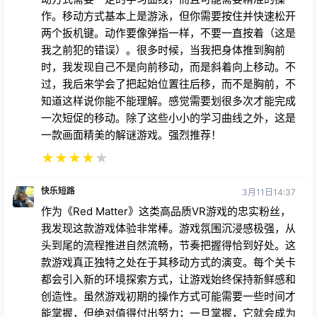
作。移动方式基本上是游泳，但你需要按住并快速松开
两个扳机键。动作要像弹指一样，不要一直按着（这是
我之前犯的错误）。很多时候，当我把身体推到胸前
时，我发现自己不是向前移动，而是斜着向上移动。不
过，我后来学会了把起始位置往后移，而不是胸前，不
知道这样说你能不能理解。感觉需要划很多次才能完成
一次短促的移动。除了这些小小的学习曲线之外，这是
一款画面精美的解谜游戏。强烈推荐！
★
★
★
★
★
快乐短路
3月11日14:37
作为《Red Matter》这类高品质VR游戏的忠实粉丝，
我发现这款游戏体验非常棒。游戏氛围沉浸感极强，从
头到尾的流程推进自然流畅，节奏把握得恰到好处。这
款游戏真正独特之处在于其移动方式的演变。每个关卡
都会引入新的环境探索方式，让游戏始终保持新鲜感和
创造性。虽然游戏初期的操作方式可能需要一些时间才
能掌握，但绝对值得付出努力；一旦掌握，它就会成为