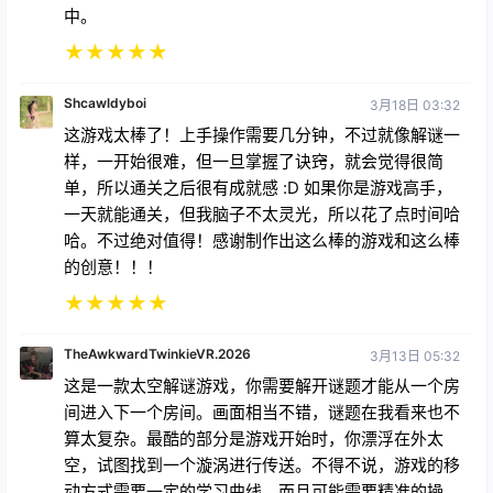
中。
★
★
★
★
★
Shcawldyboi
3月18日 03:32
这游戏太棒了！上手操作需要几分钟，不过就像解谜一
样，一开始很难，但一旦掌握了诀窍，就会觉得很简
单，所以通关之后很有成就感 :D 如果你是游戏高手，
一天就能通关，但我脑子不太灵光，所以花了点时间哈
哈。不过绝对值得！感谢制作出这么棒的游戏和这么棒
的创意！！！
★
★
★
★
★
TheAwkwardTwinkieVR.2026
3月13日 05:32
这是一款太空解谜游戏，你需要解开谜题才能从一个房
间进入下一个房间。画面相当不错，谜题在我看来也不
算太复杂。最酷的部分是游戏开始时，你漂浮在外太
空，试图找到一个漩涡进行传送。不得不说，游戏的移
动方式需要一定的学习曲线，而且可能需要精准的操