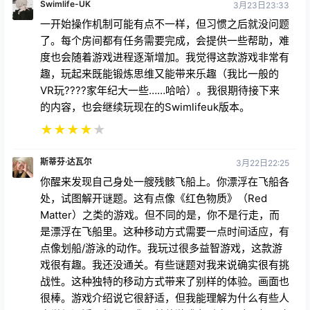
Swimlife-UK
3月23日23:33
一开始操作机制可能有点不一样，但习惯之后就没问题
了。每个房间都有任务需要完成，会提供一些帮助，难
度也会随着游戏进程逐渐增加。我觉得这款游戏非常有
趣，玩起来既能锻炼思维又能带来乐趣（我比一般的
VR玩????家年纪大一些……哈哈）。我很期待接下来
的内容，也会继续玩现在的Swimlifeuk版本。
★
★
★
★
★
斯蒂芬·达瓦尔
3月22日22:25
你醒来发现自己身处一艘残骸飞船上。你漂浮在飞船各
处，试图解开谜题。这有点像《红色物质》（Red
Matter）之类的游戏。但不同的是，你不是行走，而
是漂浮在飞船里。这种移动方式需要一点时间适应，有
点像划船/游泳的动作。我玩过很多益智游戏，这款游
戏很有趣。我还没通关。有些谜题对我来说确实很有挑
战性。这种独特的移动方式带来了别样的体验。画面也
很棒。游戏介绍说它很舒适，但我能理解为什么有些人