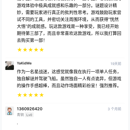
游戏体验中极具成就感和乐趣的一部分。谜题设计精
妙，需要玩家进行真正的批判性思考。游戏鼓励玩家尝
试不同的工具，并密切关注周围环境，从而获得“恍然
大悟”的成就感。玩这款游戏是一种享受，我已经开始
期待第三部了，而且非常喜欢这款游戏，所以我打算回
去购买第一部！
★
★
★
★
★
YaKidMe
19天前
作为一名星战迷，这感觉就像我在执行一项单人任务，
独自解谜并驾驶飞船。虽然独自一人有点诡异，但游戏
的操作手感超棒，而且动作场面精彩纷呈！强烈推荐。
★
★
★
★
★
1360926420
3 个月前
青铜
Lv0
.