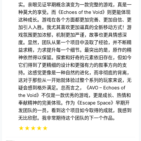
实。亲眼见证早期概念演变为一款完整的游戏，真是一
种莫大的享受。而《Echoes of the Void》则更能体现
这种成长。游戏在各个方面都更加完善、更加自信、更
加引人入胜。我尤其喜欢更加逼真的全新移动方式！游
戏氛围更加浓郁，机制更加严谨，故事也更具情感深
度。显然，团队从第一个项目中汲取了经验，并不断精
益求精，力求提升每一个细节。最突出的是，原作的精
神依然得以保留。探索和好奇的元素依旧存在，但如今
它们得到了更精细的设计和更强有力的叙事方向的支
持。这感觉更像是一种自然的进化，而非彻底的背离，
这对于那些从一开始就体验过整个系列的玩家来说，无
疑会感到格外满足。总而言之，《AVO – Echoes of
the Void》不仅是一款优秀的游戏，更是成长、热情和
奉献精神的完美体现。作为《Escape Space》早期开
发团队的一员，看到这个项目如今取得的成就，我感到
无比欣慰。我非常期待这个团队的下一个作品。
★
★
★
★
★