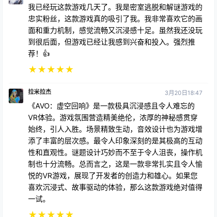
我已经玩这款游戏几天了。我是密室逃脱和解谜游戏的
忠实粉丝，这款游戏真的吸引了我。我非常喜欢它的画
面和重力机制，感觉流畅又沉浸感十足。虽然我还没玩
到很后面，但游戏已经让我感到兴奋和投入。强烈推
荐！👍
★
★
★
★
★
拉米拉杰
3月20日18:47
《AVO：虚空回响》是一款极具沉浸感且令人难忘的
VR体验。游戏氛围营造精美绝伦，浓厚的神秘感贯穿
始终，引人入胜。场景精致生动，音效设计也为游戏增
添了丰富的层次感。最令人印象深刻的是其极高的互动
性和直观性。谜题设计巧妙而不至于令人沮丧，操作机
制也十分流畅。总而言之，这是一款非常扎实且令人愉
悦的VR游戏，展现了开发者的创造力和雄心。如果您
喜欢沉浸式、故事驱动的体验，那么这款游戏绝对值得
一试。
★
★
★
★
★