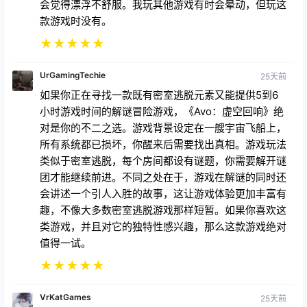
会觉得漂浮不舒服。我玩其他游戏有时会晕动，但玩这
款游戏时没有。
★
★
★
★
★
UrGamingTechie
25天前
如果你正在寻找一款既有密室逃脱元素又能提供5到6
小时游戏时间的解谜冒险游戏，《Avo：虚空回响》绝
对是你的不二之选。游戏背景设定在一艘宇宙飞船上，
所有系统都已损坏，你醒来后需要找出真相。游戏玩法
类似于密室逃脱，每个房间都设有谜题，你需要解开谜
团才能继续前进。不同之处在于，游戏在解谜的同时还
会讲述一个引人入胜的故事，这让游戏体验更加丰富有
趣，不像大多数密室逃脱游戏那样短暂。如果你喜欢这
类游戏，并且对它的独特性感兴趣，那么这款游戏绝对
值得一试。
★
★
★
★
★
VrKatGames
25天前