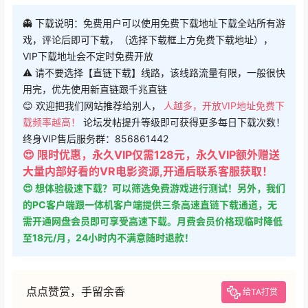
👻 下载说明：免费用户可以使用免费下载地址下载全站所有游
戏，评论后即可下载，（选择下载框上方免费下载地址），
VIP下载地址会不定时免费开放
⚠ 请不要选择【直链下载】线路，该线路流量有限，一般很快
用完，优先使用新直链跟千兆直链
😊 欢迎把我们网站推荐给别人，
人越多，开放VIP地址免费下
载频率越高！
论坛发帖提升等级即可获得更多每日下载次数！
终身VIP售后服务群：856861442
😍 限时优惠，永久VIP仅需128元，永久VIP额外赠送
大量内部好看的VR电影资源,开通后联系客服获取！
😍 想体验极速下载？可以筛选免费游戏进行测试！另外，我们
的PC客户端跟一体机客户端提供三条高速直链下载通道，无
需开通网盘会员即可享受高速下载。月费会员价格现临时降低
至18元/月，24小时内不满意随时退款！
点点赞赏，手留余香
给TA打赏