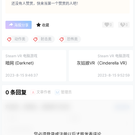
还没有人赞赏，快来当第一个赞赏的人吧！
0
0
海报分享
收藏
动作类
射击类
恐怖类
Steam VR 电脑游戏
Steam VR 电脑游戏
暗网 (Darknet)
灰姑娘VR（Cinderella VR）
2023-8-15 9:46:37
2023-8-15 9:52:59
0 条回复
文章作者
管理员
A
M
欢迎您，新朋友，感谢参与互动！
确认修改
您必须登录或注册以后才能发表评论