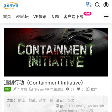
Hot
首页
VR论坛
VR快讯
专题
客户端下载
Quest
遏制行动（Containment Initiative）
VIP
1 年前
Steam VR 电脑游戏
57
0
推广
类型：
射击、枪战、动作、暴
语言：
英文
力
平台：
HTC VIVE / Oculus Rift
/ Valve Index / Pico VR